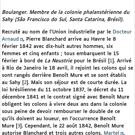
Boulanger. Membre de la colonie phalanstérienne du
Sahy (São Francisco do Sul, Santa Catarina, Brésil).
Recruté au nom de l’Union industrielle par le
Docteur
Arnaud
, Pierre Blanchard arrive au Havre le 8
février 1842 avec dix-huit autres hommes, six
femmes et cinq enfants ; tous embarquent le 15
février à bord de
La Neustrie
pour le Brésil
[
1
]
. Arrivé
à Rio de Janeiro le 18 avril, il rejoint les colons qui se
sont rangés derrière Benoît Mure et se sont établis
au Sahy
[
2
]
. Mais son séjour est de courte durée. La
loi brésilienne du 11 octobre 1837, le décret du 11
décembre 1841 et le contrat signé avec Benoît Mure
obligent les colons à vivre deux ans dans la colonie
sous peine de devoir rembourser le double de ce
qu’ils doivent au loueur, en l’occurrence Benoît
Mure
[
3
]
. Cependant, le 22 août 1842, Benoît Mure
autorise Blanchard et trois autres colons,
Martel
,