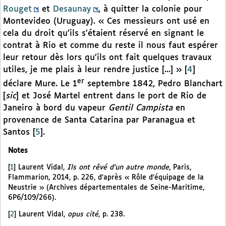
Rouget
et
Desaunay
, à quitter la colonie pour
Montevideo (Uruguay). « Ces messieurs ont usé en
cela du droit qu’ils s’étaient réservé en signant le
contrat à Rio et comme du reste il nous faut espérer
leur retour dès lors qu’ils ont fait quelques travaux
utiles, je me plais à leur rendre justice [...] »
[
4
]
er
déclare Mure. Le 1
septembre 1842, Pedro Blanchart
[
sic
] et José Martel entrent dans le port de Rio de
Janeiro à bord du vapeur
Gentil Campista
en
provenance de Santa Catarina par Paranagua et
Santos
[
5
]
.
Notes
[
1
]
Laurent Vidal,
Ils ont rêvé d’un autre monde
, Paris,
Flammarion, 2014, p. 226, d’après « Rôle d’équipage de la
Neustrie » (Archives départementales de Seine-Maritime,
6P6/109/266).
[
2
]
Laurent Vidal,
opus cité
, p. 238.