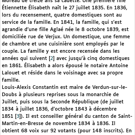
Moreau de treize ans sa cadette. Une première fille
Étiennette Élisabeth naît le 27 juillet 1835. En 1836,
lors du recensement, quatre domestiques sont au
service de la famille. En 1841, la famille, qui s’est
agrandie d’une fille Aglaé née le 8 octobre 1839, est
domiciliée rue de Verjux. Un domestique, une femme
de chambre et une cuisinière sont employés par le
couple. La famille y est encore recensée dans les
années qui suivent
[
2
]
avec jusqu’à cinq domestiques
en 1861. Élisabeth a alors épousé le notaire Antoine
Lalouet et réside dans le voisinage avec sa propre
famille.
Louis-Alexis Constantin est maire de Verdun-sur-le-
Doubs à plusieurs reprises sous la monarchie de
Juillet, puis sous la Seconde République (de juillet
1834 à juillet 1836, d’octobre 1843 à décembre
1851
[
3
]
). Il est conseiller général du canton de Saint-
Martin-en-Bresse de novembre 1834 à 1836. Il
obtient 68 voix sur 92 votants (pour 148 inscrits). En