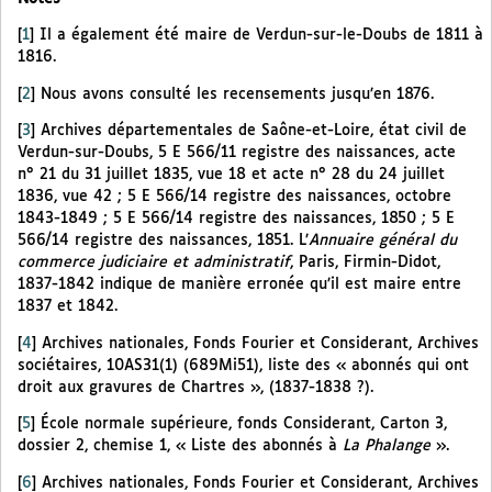
[
1
]
Il a également été maire de Verdun-sur-le-Doubs de 1811 à
1816.
[
2
]
Nous avons consulté les recensements jusqu’en 1876.
[
3
]
Archives départementales de Saône-et-Loire, état civil de
Verdun-sur-Doubs, 5 E 566/11 registre des naissances, acte
n° 21 du 31 juillet 1835, vue 18 et acte n° 28 du 24 juillet
1836, vue 42 ; 5 E 566/14 registre des naissances, octobre
1843-1849 ; 5 E 566/14 registre des naissances, 1850 ; 5 E
566/14 registre des naissances, 1851. L’
Annuaire général du
commerce judiciaire et administratif
, Paris, Firmin-Didot,
1837-1842 indique de manière erronée qu’il est maire entre
1837 et 1842.
[
4
]
Archives nationales, Fonds Fourier et Considerant, Archives
sociétaires, 10AS31(1) (689Mi51), liste des « abonnés qui ont
droit aux gravures de Chartres », (1837-1838 ?).
[
5
]
École normale supérieure, fonds Considerant, Carton 3,
dossier 2, chemise 1, « Liste des abonnés à
La Phalange
».
[
6
]
Archives nationales, Fonds Fourier et Considerant, Archives