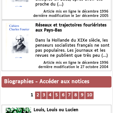
proche du (…)
Article mis en ligne le
décembre 1996
dernière modification le 1er décembre 2005
Réseaux et trajectoires fouriéristes
aux Pays-Bas
Dans la Hollande du XIXe siècle, les
penseurs socialistes français ne sont
pas populaires. Les journaux et les
revues ne publient que très peu (…)
Article mis en ligne le
décembre 1996
dernière modification le 27 octobre 2004
Biographies
-
Accéder aux notices
1
2
3
4
5
6
7
8
9
10
Louis, Louis ou Lucien