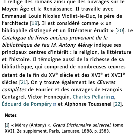
Il rédige des romans ainsi que des ouvrages sur le
Moyen-Âge et la Renaissance. Il travaille avec
Emmanuel Louis Nicolas Viollet-le-Duc, le père de
l’architecte
[
19
]
. Il est considéré comme « un
bibliophile distingué et un littérateur érudit »
[
20
]
. Le
Catalogue de livres anciens provenant de la
bibliothèque de feu M. Antony Méray
indique ses
principaux centres d’intérêt : la religion, la littérature
et l’histoire. Il témoigne aussi de la richesse de sa
bibliothèque, qui comprend de nombreuses œuvres
e
e
e
datant de la fin du XV
siècle et des XVI
et XVII
siècles
[
21
]
. On y trouve également les
Œuvres
complètes
de Fourier et des ouvrages de François
Cantagrel, Victor Hennequin,
Charles Pellarin
,
Édouard de Pompéry
et Alphonse Toussenel
[
22
]
.
Notes
[
1
]
« Méray (Antony) »,
Grand Dictionnaire universel
, tome
XVII,
2e supplément, Paris, Larousse, 1888, p. 1583.