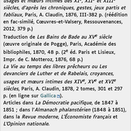
usages et mœurs intimes des XI
, XII
et XIII
siècles, d’après les chroniques, gestes, jeux partis et
fabliaux
, Paris, A. Claudin, 1876, III-382 p. (réédition
en fac-similé, Cœuvres-et-Valsery, Ressouvenances,
2012, 379 p.)
e
Traduction de
Les Bains de Bade au XV
siècle
(œuvre originale de Pogge), Paris, Académie des
e
bibliophiles, 1870, 48 p. (2
éd. Paris et Lisieux,
Impr. de C. Motteroz, 1876, 68 p.)
La Vie au temps des libres prêcheurs ou Les
devanciers de Luther et de Rabelais, croyances,
e
e
e
usages et mœurs intimes des XIV
, XV
et XVI
siècles
, Paris, A. Claudin, 1878, 2 tomes, 301 et 297
p. (en ligne sur
Gallica
).
Articles dans
La Démocratie pacifique
, de 1847 à
1851 ; dans l’
Almanach phalanstérien
(1848 à 1851),
dans la
Revue moderne
,
L’Économiste français
et
L’Opinion nationale
.