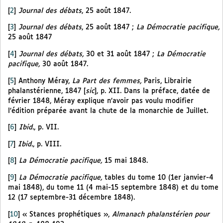
[
2
]
Journal des débats
, 25 août 1847.
[
3
]
Journal des débats
, 25 août 1847 ;
La Démocratie pacifique,
25 août 1847
[
4
]
Journal des débats,
30 et 31 août 1847 ;
La Démocratie
pacifique,
30 août 1847.
[
5
]
Anthony Méray,
La Part des femmes,
Paris, Librairie
phalanstérienne, 1847 [
sic
], p. XII. Dans la préface, datée de
février 1848, Méray explique n’avoir pas voulu modifier
l’édition préparée avant la chute de la monarchie de Juillet.
[
6
]
Ibid.
, p. VII.
[
7
]
Ibid.
, p. VIII.
[
8
]
La Démocratie pacifique,
15 mai 1848.
[
9
]
La Démocratie pacifique,
tables du tome 10 (1er janvier-4
mai 1848), du tome 11 (4 mai-15 septembre 1848) et du tome
12 (17 septembre-31 décembre 1848).
[
10
]
« Stances prophétiques »,
Almanach phalanstérien pour