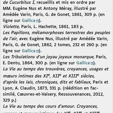
de Cucurbitus I,
recueillis et mis en ordre par
MM. Eugène Nus et Antony Méray, illustré par
Amédée Varin, Paris, G. de Gonet, 1861, 309 p. (en
ligne sur
Gallica
).
Violette,
Paris, L. Hachette, 1861, 183 p.
Les Papillons, métamorphoses terrestres des peuples
de l’air,
avec Eugène Nus, illustré par Amédée Varin,
Paris, G. de Gonet, 1862, 2 tomes, 232 et 260 p. (en
ligne sur
Gallica
).
Les Tribulations d’un joyau joyeux monarque,
Paris,
E. Dentu, 1864, 300 p. (en ligne sur
Gallica
).
La Vie au temps des trouvères, croyances, usages et
e
e
e
mœurs intimes des XI
, XII
et XIII
siècles,
d’après les lais, chroniques, dits et fabliaux
, Paris et
Lyon, A. Claudin, 1873, 331 p. (réédition en fac-
similé, Cœuvres-et-Valsery, Ressouvenances, 2012,
329 p.)
La Vie au temps des cours d’amour. Croyances,
e
e
e