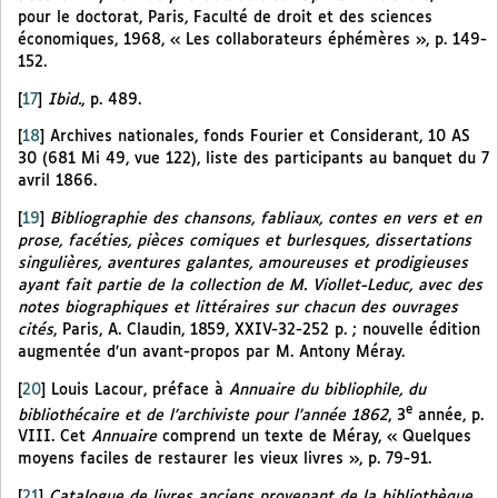
pour le doctorat, Paris, Faculté de droit et des sciences
économiques, 1968, « Les collaborateurs éphémères », p. 149-
152.
[
17
]
Ibid.
, p. 489.
[
18
]
Archives nationales, fonds Fourier et Considerant, 10 AS
30 (681 Mi 49, vue 122), liste des participants au banquet du 7
avril 1866.
[
19
]
Bibliographie des chansons, fabliaux, contes en vers et en
prose, facéties, pièces comiques et burlesques, dissertations
singulières, aventures galantes, amoureuses et prodigieuses
ayant fait partie de la collection de M. Viollet-Leduc, avec des
notes biographiques et littéraires sur chacun des ouvrages
cités
, Paris, A. Claudin, 1859, XXIV-32-252 p. ; nouvelle édition
augmentée d’un avant-propos par M. Antony Méray.
[
20
]
Louis Lacour, préface à
Annuaire du bibliophile, du
e
bibliothécaire et de l’archiviste pour l’année 1862
, 3
année, p.
VIII. Cet
Annuaire
comprend un texte de Méray, « Quelques
moyens faciles de restaurer les vieux livres », p. 79-91.
[
21
]
Catalogue de livres anciens provenant de la bibliothèque