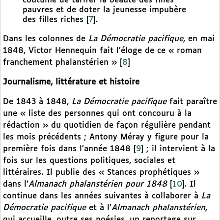
coutume de tarifer la beauté des filles
pauvres et de doter la jeunesse impubère
des filles riches
[
7
]
.
Dans les colonnes de
La Démocratie pacifique,
en mai
1848, Victor Hennequin fait l’éloge de ce « roman
franchement phalanstérien »
[
8
]
Journalisme, littérature et histoire
De 1843 à 1848,
La Démocratie pacifique
fait paraître
une « liste des personnes qui ont concouru à la
rédaction » du quotidien de façon régulière pendant
les mois précédents ; Antony Méray y figure pour la
première fois dans l’année 1848
[
9
]
; il intervient à la
fois sur les questions politiques, sociales et
littéraires. Il publie des « Stances prophétiques »
dans l’
Almanach phalanstérien pour 1848
[
10
]
. Il
continue dans les années suivantes à collaborer à
La
Démocratie pacifique
et à l’
Almanach phalanstérien,
qui accueille, outre ses poésies, un reportage sur