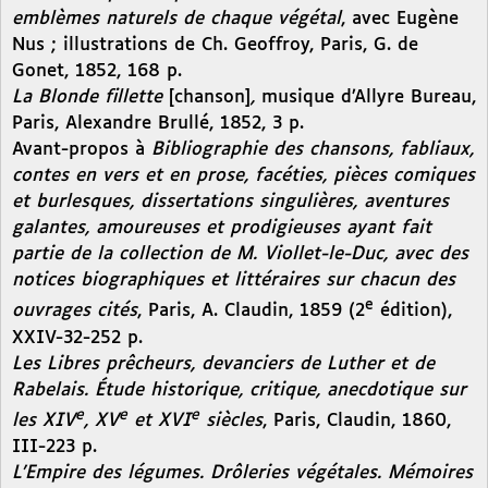
emblèmes naturels de chaque végétal
, avec Eugène
Nus ; illustrations de Ch. Geoffroy, Paris, G. de
Gonet, 1852, 168 p.
La Blonde fillette
[chanson]
,
musique d’Allyre Bureau,
Paris, Alexandre Brullé, 1852, 3 p.
Avant-propos à
Bibliographie des chansons, fabliaux,
contes en vers et en prose, facéties, pièces comiques
et burlesques, dissertations singulières, aventures
galantes, amoureuses et prodigieuses ayant fait
partie de la collection de M. Viollet-le-Duc, avec des
notices biographiques et littéraires sur chacun des
e
ouvrages cités
, Paris, A. Claudin, 1859 (2
édition),
XXIV-32-252 p.
Les Libres prêcheurs, devanciers de Luther et de
Rabelais. Étude historique, critique, anecdotique sur
e
e
e
les XIV
, XV
et XVI
siècles
, Paris, Claudin, 1860,
III-223 p.
L’Empire des légumes. Drôleries végétales. Mémoires