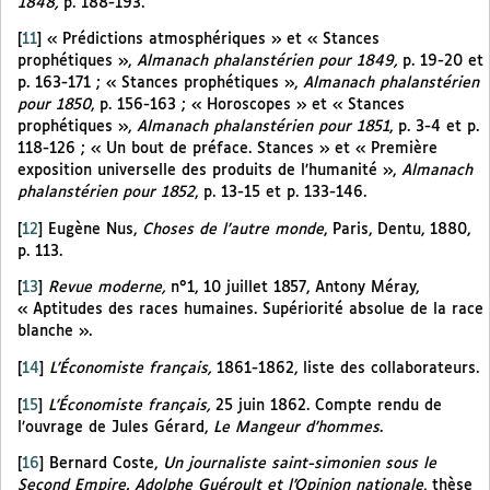
1848,
p. 188-193.
[
11
]
« Prédictions atmosphériques » et « Stances
prophétiques »,
Almanach phalanstérien pour 1849,
p. 19-20 et
p. 163-171 ; « Stances prophétiques »,
Almanach phalanstérien
pour 1850
, p. 156-163 ; « Horoscopes » et « Stances
prophétiques »,
Almanach phalanstérien pour 1851
, p. 3-4 et p.
118-126 ; « Un bout de préface. Stances » et « Première
exposition universelle des produits de l’humanité »,
Almanach
phalanstérien pour 1852
, p. 13-15 et p. 133-146.
[
12
]
Eugène Nus,
Choses de l’autre monde
, Paris, Dentu, 1880,
p. 113.
[
13
]
Revue moderne,
n°1, 10 juillet 1857, Antony Méray,
« Aptitudes des races humaines. Supériorité absolue de la race
blanche ».
[
14
]
L’Économiste français,
1861-1862, liste des collaborateurs.
[
15
]
L’Économiste français,
25 juin 1862. Compte rendu de
l’ouvrage de Jules Gérard,
Le Mangeur d’hommes
.
[
16
]
Bernard Coste,
Un journaliste saint-simonien sous le
Second Empire. Adolphe Guéroult et l’Opinion nationale
, thèse