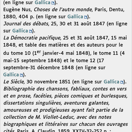
(en ligne sur
Gallica
).
Eugène Nus,
Choses de l’autre monde
, Paris, Dentu,
1880, 404 p. (en ligne sur
Gallica
).
Journal des débats
, 25, 30 et 31 août 1847 (en ligne
sur
Gallica
).
La Démocratie pacifique
, 25 et 31 août 1847, 15 mai
1848, et table des matières et des auteurs pour le
er
du tome 10 (1
janvier-4 mai 1848), le tome 11 (4
mai-15 septembre 1848) et le tome 12 (17
septembre-31 décembre 1848 (en ligne sur
Gallica
).
Le Siècle,
30 novembre 1851 (en ligne sur
Gallica
).
Bibliographie des chansons, fabliaux, contes en vers
et en prose, facéties, pièces comiques et burlesques,
dissertations singulières, aventures galantes,
amoureuses et prodigieuses ayant fait partie de la
collection de M. Viollet-Leduc, avec des notes
biographiques et littéraires sur chacun des ouvrages
cités
, Paris, A. Claudin, 1859, XXIV-32-252 p. ;