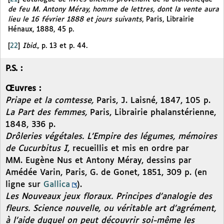
de feu M. Antony Méray, homme de lettres, dont la vente aura
lieu le 16 février 1888 et jours suivants
, Paris, Librairie
Hénaux, 1888, 45 p.
[
22
]
Ibid.,
p. 13 et p. 44.
P.S. :
Œuvres :
Priape et la comtesse,
Paris, J. Laisné, 1847, 105 p.
La Part des femmes,
Paris, Librairie phalanstérienne,
1848, 336 p.
Drôleries végétales. L’Empire des légumes, mémoires
de Cucurbitus I,
recueillis et mis en ordre par
MM. Eugène Nus et Antony Méray, dessins par
Amédée Varin, Paris, G. de Gonet, 1851, 309 p. (en
ligne sur
Gallica
).
Les Nouveaux jeux floraux. Principes d’analogie des
fleurs. Science nouvelle, ou véritable art d’agrément,
à l’aide duquel on peut découvrir soi-même les