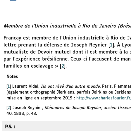
Membre de l’Union industrielle à Rio de Janeiro (Brésil
Francay est membre de l’Union industrielle à Rio de Ja
lettre prenant la défense de Joseph Reynier
[
1
]
. À Lyo
mutualiste de Devoir mutuel dont il est membre à la 
par l’expérience brésilienne. Ceux-ci l’accusent de m
familles en esclavage »
[
2
]
.
Notes
[
1
]
Laurent Vidal,
Ils ont rêvé d’un autre monde
, Paris, Flamma
(également orthographié Jierkiens, parfois Jeirkins ou Jerkiens
mise en ligne en septembre 2019 :
http://www.charlesfourier.fr
[
2
]
Joseph Reynier,
Mémoires de Joseph Reynier, ancien tisseur
40, 1898, p. 43.
P.S. :