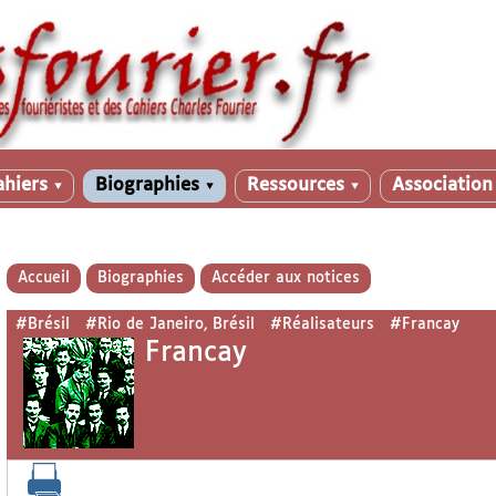
ahiers
Biographies
Ressources
Associatio
▼
▼
▼
Accueil
Biographies
Accéder aux notices
#Brésil
#Rio de Janeiro, Brésil
#Réalisateurs
#Francay
Francay