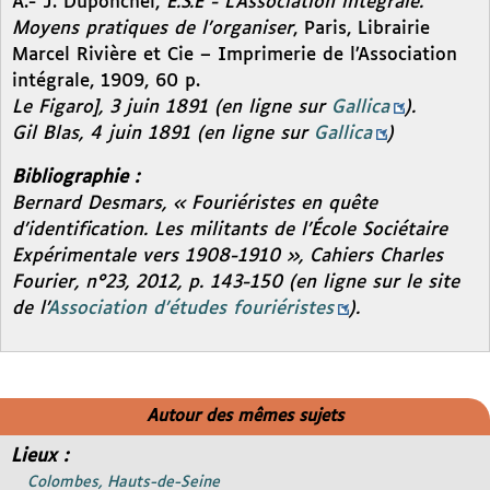
A.- J. Duponchel,
É.S.E - L’Association intégrale.
Moyens pratiques de l’organiser
, Paris, Librairie
Marcel Rivière et Cie – Imprimerie de l’Association
intégrale, 1909, 60 p.
Le Figaro], 3 juin 1891 (en ligne sur
Gallica
).
Gil Blas
, 4 juin 1891 (en ligne sur
Gallica
)
Bibliographie :
Bernard Desmars, « Fouriéristes en quête
d’identification. Les militants de l’École Sociétaire
Expérimentale vers 1908-1910 »,
Cahiers Charles
Fourier
, n°23, 2012, p. 143-150 (en ligne sur le site
de l’
Association d’études fouriéristes
).
Autour des mêmes sujets
Lieux :
Colombes, Hauts-de-Seine