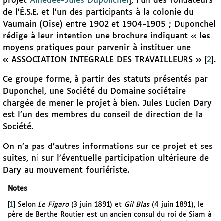
projet
Amédée-Jules Duponchel
], l’un des fondateurs
de l’É.S.E. et l’un des participants à la colonie du
Vaumain (Oise) entre 1902 et 1904-1905 ; Duponchel
rédige à leur intention une brochure indiquant « les
moyens pratiques pour parvenir à instituer une
« ASSOCIATION INTEGRALE DES TRAVAILLEURS »
[
2
]
.
Ce groupe forme, à partir des statuts présentés par
Duponchel, une Société du Domaine sociétaire
chargée de mener le projet à bien. Jules Lucien Dary
est l’un des membres du conseil de direction de la
Société.
On n’a pas d’autres informations sur ce projet et ses
suites, ni sur l’éventuelle participation ultérieure de
Dary au mouvement fouriériste.
Notes
[
1
]
Selon
Le Figaro
(3 juin 1891) et
Gil Blas
(4 juin 1891), le
père de Berthe Routier est un ancien consul du roi de Siam à