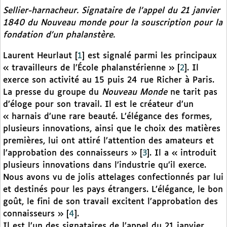
Sellier-harnacheur. Signataire de l’appel du 21 janvier
1840 du
Nouveau monde
pour la souscription pour la
fondation d’un phalanstère.
Laurent Heurlaut
[
1
]
est signalé parmi les principaux
« travailleurs de l’École phalanstérienne »
[
2
]
. Il
exerce son activité au 15 puis 24 rue Richer à Paris.
La presse du groupe du
Nouveau Monde
ne tarit pas
d’éloge pour son travail. Il est le créateur d’un
« harnais d’une rare beauté. L’élégance des formes,
plusieurs innovations, ainsi que le choix des matières
premières, lui ont attiré l’attention des amateurs et
l’approbation des connaisseurs »
[
3
]
. Il a « introduit
plusieurs innovations dans l’industrie qu’il exerce.
Nous avons vu de jolis attelages confectionnés par lui
et destinés pour les pays étrangers. L’élégance, le bon
goût, le fini de son travail excitent l’approbation des
connaisseurs »
[
4
]
.
Il est l’un des signataires de l’appel du 21 janvier