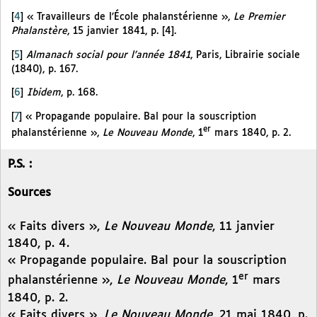
[
4
]
« Travailleurs de l’École phalanstérienne »,
Le Premier
Phalanstère
, 15 janvier 1841, p. [4].
[
5
]
Almanach social pour l’année 1841
, Paris, Librairie sociale
(1840), p. 167.
[
6
]
Ibidem
, p. 168.
[
7
]
« Propagande populaire. Bal pour la souscription
er
phalanstérienne »,
Le Nouveau Monde
, 1
mars 1840, p. 2.
P.S. :
Sources
« Faits divers »,
Le Nouveau Monde
, 11 janvier
1840, p. 4.
« Propagande populaire. Bal pour la souscription
er
phalanstérienne »,
Le Nouveau Monde
, 1
mars
1840, p. 2.
« Faits divers »,
Le Nouveau Monde
, 21 mai 1840, p.