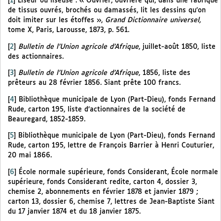
[
1
]
Liseur ou liseuse : « Ouvrier, ouvrière qui, dans une fabrique
de tissus ouvrés, brochés ou damassés, lit les dessins qu’on
doit imiter sur les étoffes »,
Grand Dictionnaire universel,
tome X, Paris, Larousse, 1873, p. 561.
[
2
]
Bulletin de l’Union agricole d’Afrique
, juillet-août 1850, liste
des actionnaires.
[
3
]
Bulletin de l’Union agricole d’Afrique
, 1856, liste des
prêteurs au 28 février 1856. Siant prête 100 francs.
[
4
]
Bibliothèque municipale de Lyon (Part-Dieu), fonds Fernand
Rude, carton 195, liste d’actionnaires de la société de
Beauregard, 1852-1859.
[
5
]
Bibliothèque municipale de Lyon (Part-Dieu), fonds Fernand
Rude, carton 195, lettre de François Barrier à Henri Couturier,
20 mai 1866.
[
6
]
École normale supérieure, fonds Considerant, École normale
supérieure, fonds Considerant redite, carton 4, dossier 3,
chemise 2, abonnements en février 1878 et janvier 1879 ;
carton 13, dossier 6, chemise 7, lettres de Jean-Baptiste Siant
du 17 janvier 1874 et du 18 janvier 1875.