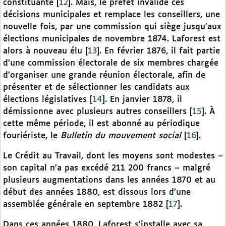
constituante
[
12
]
. Mais, le préfet invalide ces
décisions municipales et remplace les conseillers, une
nouvelle fois, par une commission qui siège jusqu’aux
élections municipales de novembre 1874. Laforest est
alors à nouveau élu
[
13
]
. En février 1876, il fait partie
d’une commission électorale de six membres chargée
d’organiser une grande réunion électorale, afin de
présenter et de sélectionner les candidats aux
élections législatives
[
14
]
. En janvier 1878, il
démissionne avec plusieurs autres conseillers
[
15
]
. À
cette même période, il est abonné au périodique
fouriériste, le
Bulletin du mouvement social
[
16
]
.
Le Crédit au Travail, dont les moyens sont modestes –
son capital n’a pas excédé 211 200 francs – malgré
plusieurs augmentations dans les années 1870 et au
début des années 1880, est dissous lors d’une
assemblée générale en septembre 1882
[
17
]
.
Dans ces années 1880, Laforest s’installe avec sa