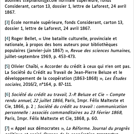
abonnés stéphanois[[École normale supérieure, fonds
Considerant, carton 13, dossier 1, lettre de Laforest, 24 avril
1867.
[
3
]
École normale supérieure, fonds Considerant, carton 13,
dossier 1, lettre de Laforest, 24 avril 1867.
[
4
]
Roger Bellet, « Une bataille culturelle, provinciale et
nationale, à propos des bons auteurs pour bibliothèques
populaires (janvier-juin 1867) »,
Revue des sciences humaines
,
juillet-septembre 1969, p. 453-473.
[
5
]
Olivier Chaïbi, « Accorder du crédit à ceux qui n’en ont pas.
La Société du Crédit au Travail de Jean-Pierre Beluze et le
développement de la coopération (1863-1868) »,
Les Études
sociales
, 2016/2, n°164, p. 87-111.
[
6
]
Société du crédit au travail, J.-P. Beluze et Cie – Compte
rendu annuel, 22 juillet 1866
, Paris, Impr. Félix Malteste et
Cie, 1866, p. 2 ;
Société du crédit au travail : communication
personnelle : associés commanditaires au 23 février 1868
,
Paris, Impr. Félix Malteste et Cie, 1868, p. 60.
[
7
]
« Appel aux démocrates »,
La Réforme. Journal du progrès