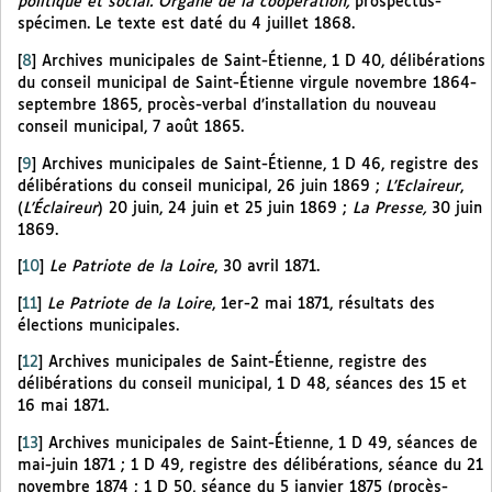
politique et social. Organe de la coopération,
prospectus-
spécimen. Le texte est daté du 4 juillet 1868.
[
8
]
Archives municipales de Saint-Étienne, 1 D 40, délibérations
du conseil municipal de Saint-Étienne virgule novembre 1864-
septembre 1865, procès-verbal d’installation du nouveau
conseil municipal, 7 août 1865.
[
9
]
Archives municipales de Saint-Étienne, 1 D 46, registre des
délibérations du conseil municipal, 26 juin 1869 ;
L’Eclaireur
,
(
L’Éclaireur
) 20 juin, 24 juin et 25 juin 1869 ;
La Presse,
30 juin
1869.
[
10
]
Le Patriote de la Loire
, 30 avril 1871.
[
11
]
Le Patriote de la Loire
, 1er-2 mai 1871, résultats des
élections municipales.
[
12
]
Archives municipales de Saint-Étienne, registre des
délibérations du conseil municipal, 1 D 48, séances des 15 et
16 mai 1871.
[
13
]
Archives municipales de Saint-Étienne, 1 D 49, séances de
mai-juin 1871 ; 1 D 49, registre des délibérations, séance du 21
novembre 1874 ; 1 D 50, séance du 5 janvier 1875 (procès-