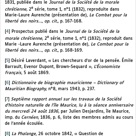
1831, publiée dans le
Journal de la Société de la morale
e
chrétienne
, 2
série, tome 1, n°1 (1832), reproduite dans
Marie-Laure Aurenche (présentation de),
Le Combat pour la
liberté des noirs…, op. cit.,
p. 167-168.
[
4
]
Prospectus publié dans le
Journal de la Société de la
e
morale chrétienne
, 2
série, tome 1, n°1 (1832), reproduit dans
Marie -Laure Aurenche (présentation de),
Le Combat pour la
liberté des noirs…, op. cit.
, p. 168-169.
[
5
]
Désiré Laverdant, « Les chercheurs d’or de la pensée. Émile
Barrault, Evenor Dupont, Brown-Sequard »,
L’Économiste
français
, 5 août 1869.
[
6
]
Dictionnaire de biographie mauricienne – Dictionary of
Mauritian Biography,
n°8, mars 1943, p. 237.
[
7
]
Septième rapport annuel sur les travaux de la Société
d’histoire naturelle de l’île Maurice, lu à la séance anniversaire
du mercredi 24 août 1836
, par Julien Desjardins, île Maurice,
imp. du
Cernéen
, 1836, p. 6, liste des membres admis au cours
de l’année écoulée.
[
8
]
La Phalange,
26 octobre 1842, « Question de