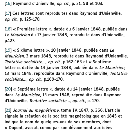
[
16
]
Raymond d’Unienville,
op. cit.,
p. 21, 98 et 103.
[
17
]
Ces lettres sont reproduites dans Raymond d’Unienville,
op. cit.,
p. 125-170.
[
18
]
« Première lettre », datée du 6 janvier 1848, publiée dans
Le Mauricien
du 17 janvier 1848, reproduite dans d’Unienville,
p.127.
[
19
]
« Sixième lettre », 10 janvier 1848, publiée dans
Le
Mauricien,
3 mars 1848, reproduite dans Raymond d’Unienville,
Tentative socialiste…, op. cit.
, p.162-163 et « Septième
lettre », datée du 14 janvier 1848, publiée dans
Le Mauricien,
13 mars 1848, reproduite dans Raymond d’Unienville,
Tentative
socialiste…, op. cit.
, p.169-170.
[
20
]
« Septième lettre », datée du 14 janvier 1848, publiée
dans
Le Mauricien,
13 mars 1848, reproduite dans Raymond
d’Unienville,
Tentative socialiste…, op. cit.
, p. 170.
[
21
]
Journal du magnétisme
, tome IV, 1847, p. 366. L’article
signale la création de la société magnétologique en 1845 et
indique le nom de quelques-uns de ses membres, dont
« Dupont, avocat, connu par son dévouement aux idées