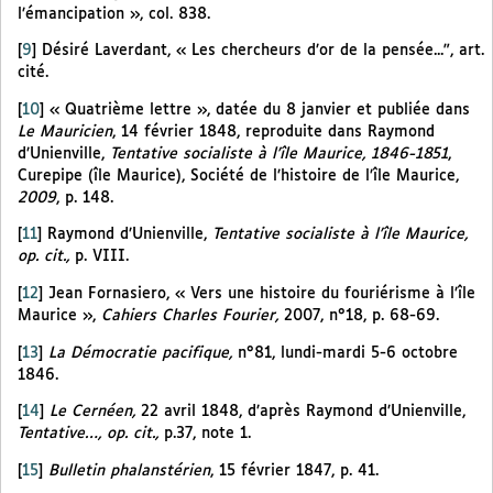
l’émancipation », col. 838.
[
9
]
Désiré Laverdant, « Les chercheurs d’or de la pensée...", art.
cité.
[
10
]
« Quatrième lettre », datée du 8 janvier et publiée dans
Le Mauricien
, 14 février 1848, reproduite dans Raymond
d’Unienville,
Tentative socialiste à l’île Maurice, 1846-1851
,
Curepipe (île Maurice), Société de l’histoire de l’île Maurice,
2009
, p. 148.
[
11
]
Raymond d’Unienville,
Tentative socialiste à l’île Maurice,
op. cit.,
p. VIII.
[
12
]
Jean Fornasiero, « Vers une histoire du fouriérisme à l’île
Maurice »,
Cahiers Charles Fourier,
2007, n°18, p. 68-69.
[
13
]
La Démocratie pacifique,
n°81, lundi-mardi 5-6 octobre
1846.
[
14
]
Le Cernéen,
22 avril 1848, d’après Raymond d’Unienville,
Tentative…, op. cit.,
p.37, note 1.
[
15
]
Bulletin phalanstérien
, 15 février 1847, p. 41.