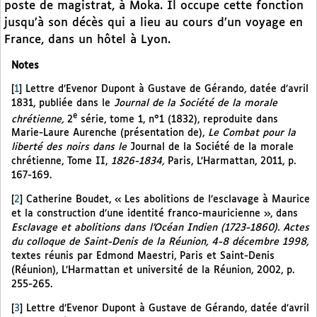
poste de magistrat, à Moka. Il occupe cette fonction
jusqu’à son décès qui a lieu au cours d’un voyage en
France, dans un hôtel à Lyon.
Notes
[
1
]
Lettre d’Evenor Dupont à Gustave de Gérando, datée d’avril
1831, publiée dans le
Journal de la Société de la morale
e
chrétienne,
2
série, tome 1, n°1 (1832), reproduite dans
Marie-Laure Aurenche (présentation de),
Le Combat pour la
liberté des noirs dans le
Journal de la Société de la morale
chrétienne, Tome II,
1826-1834,
Paris, L’Harmattan, 2011, p.
167-169.
[
2
]
Catherine Boudet, « Les abolitions de l’esclavage à Maurice
et la construction d’une identité franco-mauricienne », dans
Esclavage et abolitions dans l’Océan Indien (1723-1860). Actes
du colloque de Saint-Denis de la Réunion, 4-8 décembre 1998,
textes réunis par Edmond Maestri, Paris et Saint-Denis
(Réunion), L’Harmattan et université de la Réunion, 2002, p.
255-265.
[
3
]
Lettre d’Evenor Dupont à Gustave de Gérando, datée d’avril