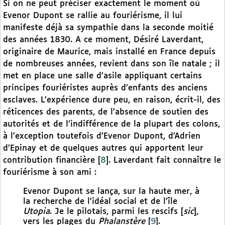
Si on ne peut préciser exactement le moment où
Evenor Dupont se rallie au fouriérisme, il lui
manifeste déjà sa sympathie dans la seconde moitié
des années 1830. A ce moment, Désiré Laverdant,
originaire de Maurice, mais installé en France depuis
de nombreuses années, revient dans son île natale ; il
met en place une salle d’asile appliquant certains
principes fouriéristes auprès d’enfants des anciens
esclaves. L’expérience dure peu, en raison, écrit-il, des
réticences des parents, de l’absence de soutien des
autorités et de l’indifférence de la plupart des colons,
à l’exception toutefois d’Evenor Dupont, d’Adrien
d’Epinay et de quelques autres qui apportent leur
contribution financière
[
8
]
. Laverdant fait connaître le
fouriérisme à son ami :
Evenor Dupont se lança, sur la haute mer, à
la recherche de l’idéal social et de l’île
Utopia
. Je le pilotais, parmi les rescifs [
sic
],
vers les plages du
Phalanstère
[
9
]
.