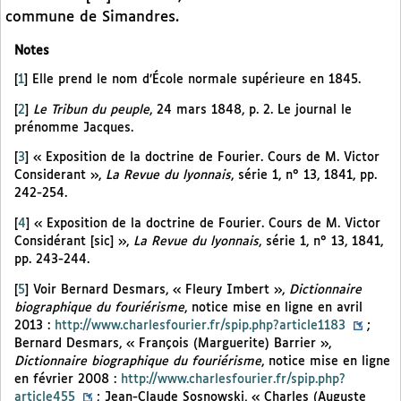
commune de Simandres.
Notes
[
1
]
Elle prend le nom d’École normale supérieure en 1845.
[
2
]
Le Tribun du peuple
, 24 mars 1848, p. 2. Le journal le
prénomme Jacques.
[
3
]
« Exposition de la doctrine de Fourier. Cours de M. Victor
Considerant »,
La Revue du lyonnais
, série 1, n° 13, 1841, pp.
242-254.
[
4
]
« Exposition de la doctrine de Fourier. Cours de M. Victor
Considérant [sic] »,
La Revue du lyonnais
, série 1, n° 13, 1841,
pp. 243-244.
[
5
]
Voir Bernard Desmars, « Fleury Imbert »,
Dictionnaire
biographique du fouriérisme
, notice mise en ligne en avril
2013 :
http://www.charlesfourier.fr/spip.php?article1183
;
Bernard Desmars, « François (Marguerite) Barrier »,
Dictionnaire biographique du fouriérisme
, notice mise en ligne
en février 2008 :
http://www.charlesfourier.fr/spip.php?
article455
; Jean-Claude Sosnowski, « Charles (Auguste