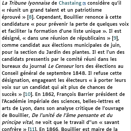
La Tribune lyonnaise
de
Chastaing
considère qu’il
« réunit un grand talent et un patriotisme
éprouvé »
[
8
]
. Cependant, Bouillier renonce à cette
candidature « pour prévenir la perte de quelques voix
et faciliter la formation d’une liste unique ». Il est
désigné, « dans une réunion de républicains »
[
9
]
,
comme candidat aux élections municipales de juin,
pour la section du Jardin des plantes. Il est l’un des
candidats pressentis par le comité réuni dans les
bureaux du journal
Le Censeur
lors des élections au
Conseil général de septembre 1848. Il refuse cette
désignation, engageant les électeurs « à porter leurs
voix sur un candidat qui ait plus de chances de
succès »
[
10
]
. En 1862, François Barrier président de
l’Académie impériale des sciences, belles-lettres et
arts de Lyon, dans son analyse critique de l’ouvrage
de Bouillier,
De l’unité de l’âme pensante et du
principe vital
, ne voit que le travail d’’un « savant
confrère »
[
11
]
. En 1866, Bouillier est maire de la