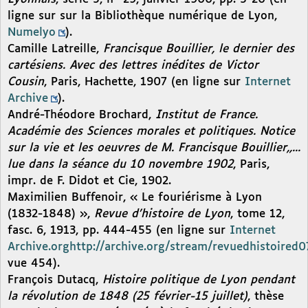
ligne sur sur la Bibliothèque numérique de Lyon,
Numelyo
).
Camille Latreille,
Francisque Bouillier, le dernier des
cartésiens. Avec des lettres inédites de Victor
Cousin
, Paris, Hachette, 1907 (en ligne sur
Internet
Archive
).
André-Théodore Brochard,
Institut de France.
Académie des Sciences morales et politiques. Notice
sur la vie et les oeuvres de M. Francisque Bouillier,,...
lue dans la séance du 10 novembre 1902
, Paris,
impr. de F. Didot et Cie, 1902.
Maximilien Buffenoir, « Le fouriérisme à Lyon
(1832-1848) »,
Revue d’histoire de Lyon
, tome 12,
fasc. 6, 1913, pp. 444-455 (en ligne sur
Internet
Archive.org
http://archive.org/stream/revuedhistoir
vue 454).
François Dutacq,
Histoire politique de Lyon pendant
la révolution de 1848 (25 février-15 juillet)
, thèse