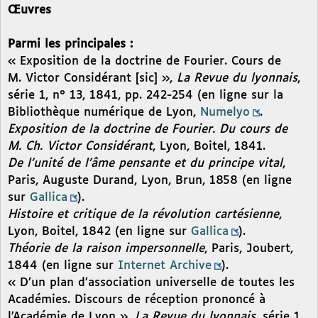
Œuvres
Parmi les principales :
« Exposition de la doctrine de Fourier. Cours de
M. Victor Considérant [sic] »,
La Revue du lyonnais
,
série 1, n° 13, 1841, pp. 242-254 (en ligne sur la
Bibliothèque numérique de Lyon,
Numelyo
.
Exposition de la doctrine de Fourier. Du cours de
M. Ch. Victor Considérant
, Lyon, Boitel, 1841.
De l’unité de l’âme pensante et du principe vital
,
Paris, Auguste Durand, Lyon, Brun, 1858 (en ligne
sur
Gallica
).
Histoire et critique de la révolution cartésienne
,
Lyon, Boitel, 1842 (en ligne sur
Gallica
).
Théorie de la raison impersonnelle
, Paris, Joubert,
1844 (en ligne sur
Internet Archive
).
« D’un plan d’association universelle de toutes les
Académies. Discours de réception prononcé à
l’Académie de Lyon »,
La Revue du lyonnais
, série 1,