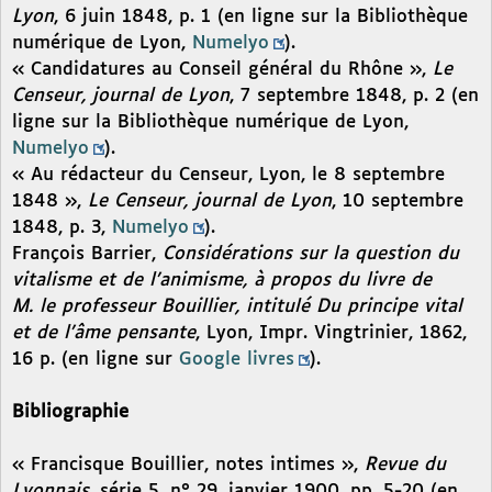
Lyon
, 6 juin 1848, p. 1 (en ligne sur la Bibliothèque
numérique de Lyon,
Numelyo
).
« Candidatures au Conseil général du Rhône »,
Le
Censeur, journal de Lyon
, 7 septembre 1848, p. 2 (en
ligne sur la Bibliothèque numérique de Lyon,
Numelyo
).
« Au rédacteur du Censeur, Lyon, le 8 septembre
1848 »,
Le Censeur, journal de Lyon
, 10 septembre
1848, p. 3,
Numelyo
).
François Barrier,
Considérations sur la question du
vitalisme et de l’animisme, à propos du livre de
M. le professeur Bouillier, intitulé Du principe vital
et de l’âme pensante
, Lyon, Impr. Vingtrinier, 1862,
16 p. (en ligne sur
Google livres
).
Bibliographie
« Francisque Bouillier, notes intimes »,
Revue du
Lyonnais
, série 5, n° 29, janvier 1900, pp. 5-20 (en