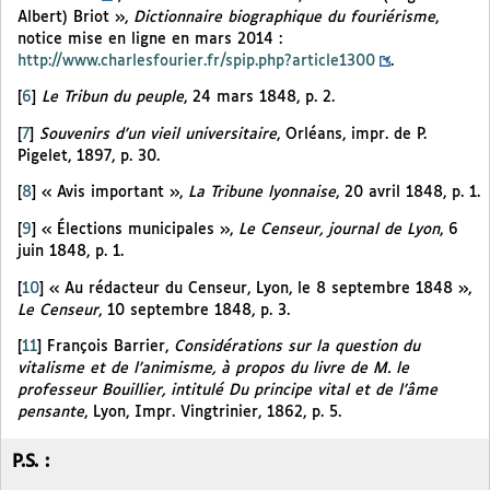
Albert) Briot »,
Dictionnaire biographique du fouriérisme
,
notice mise en ligne en mars 2014 :
http://www.charlesfourier.fr/spip.php?article1300
.
[
6
]
Le Tribun du peuple
, 24 mars 1848, p. 2.
[
7
]
Souvenirs d’un vieil universitaire
, Orléans, impr. de P.
Pigelet, 1897, p. 30.
[
8
]
« Avis important »,
La Tribune lyonnaise
, 20 avril 1848, p. 1.
[
9
]
« Élections municipales »,
Le Censeur, journal de Lyon
, 6
juin 1848, p. 1.
[
10
]
« Au rédacteur du Censeur, Lyon, le 8 septembre 1848 »,
Le Censeur
, 10 septembre 1848, p. 3.
[
11
]
François Barrier,
Considérations sur la question du
vitalisme et de l’animisme, à propos du livre de M. le
professeur Bouillier, intitulé Du principe vital et de l’âme
pensante
, Lyon, Impr. Vingtrinier, 1862, p. 5.
P.S. :