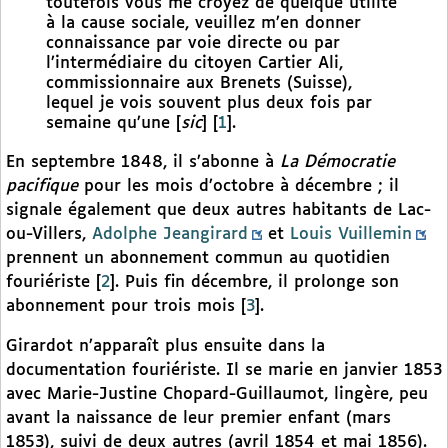
toutefois vous me croyez de quelque utilité
à la cause sociale, veuillez m’en donner
connaissance par voie directe ou par
l’intermédiaire du citoyen Cartier Ali,
commissionnaire aux Brenets (Suisse),
lequel je vois souvent plus deux fois par
semaine qu’une [
sic
]
[
1
]
.
En septembre 1848, il s’abonne à
La Démocratie
pacifique
pour les mois d’octobre à décembre ; il
signale également que deux autres habitants de Lac-
ou-Villers,
Adolphe Jeangirard
et
Louis Vuillemin
prennent un abonnement commun au quotidien
fouriériste
[
2
]
. Puis fin décembre, il prolonge son
abonnement pour trois mois
[
3
]
.
Girardot n’apparaît plus ensuite dans la
documentation fouriériste. Il se marie en janvier 1853
avec Marie-Justine Chopard-Guillaumot, lingère, peu
avant la naissance de leur premier enfant (mars
1853), suivi de deux autres (avril 1854 et mai 1856).