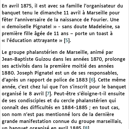
En avril 1875, il est avec sa famille l’organisateur du
banquet tenu le dimanche 11 avril à Marseille pour
fêter l’anniversaire de la naissance de Fourier. Une
« demoiselle Pignatel » - sans doute Madeleine, sa
première fille âgée de 11 ans – porte un toast à
« l’éducation attrayante »
[
5
]
.
Le groupe phalanstérien de Marseille, animé par
Jean-Baptiste Guizou dans les années 1870, prolonge
ses activités dans la première moitié des années
1880. Joseph Pignatel est un de ses responsables,
d’après un rapport de police de 1883
[
6
]
. Cette même
année, c’est chez lui que l’on s’inscrit pour le banquet
organisé le 8 avril
[
7
]
. Peut-être s’éloigne-t-il ensuite
de ses condisciples et du cercle phalanstérien qui
connaît des difficultés en 1884-1885 ; en tout cas,
son nom n’est pas mentionné lors de la dernière
grande manifestation connue du groupe marseillais,
un banquet organisé en avril 1885
[
8
]
.