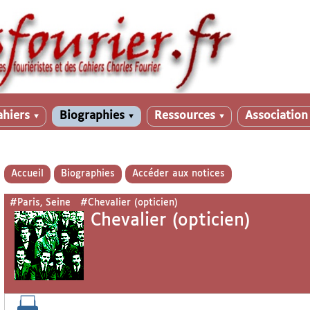
ahiers
Biographies
Ressources
Associatio
▼
▼
▼
Accueil
Biographies
Accéder aux notices
#Paris, Seine
#Chevalier (opticien)
Chevalier (opticien)