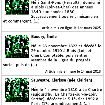
Né à Saint-Pons (Hérault) ; domicilié
à Blois (Loir-et-Cher) des années
1840 aux années 1880.
Successivement ouvrier, mécanicien
et commerçant. (…)
Article mis en ligne le
1er mars 2025
Baudry, Émile
Né le 28 novembre 1822 et décédé le
29 octobre 1910 à Blois (Loir-et-
Cher). Comptable, puis rentier.
Membre de la Ligue du progrès
social, puis de (…)
Article mis en ligne le
14 mai 2018
Sauvestre, Clarisse (née Clairian)
Née le 4 novembre 1810 à La Chartre
(aujourd’hui La Chartre-sur-le-Loir,
Sarthe), décédée le 5 février 1892 à
Paris (17e arrondissement). (…)