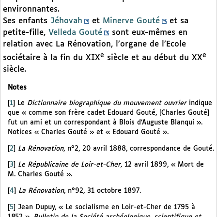
environnantes.
Ses enfants
Jéhovah
et
Minerve Gouté
et sa
petite-fille,
Velleda Gouté
sont eux-mêmes en
relation avec La Rénovation, l’organe de l’Ecole
e
e
sociétaire à la fin du XIX
siècle et au début du XX
siècle.
Notes
[
1
]
Le
Dictionnaire biographique du mouvement ouvrier
indique
que « comme son frère cadet Edouard Gouté, [Charles Gouté]
fut un ami et un correspondant à Blois d’Auguste Blanqui ».
Notices « Charles Gouté » et « Edouard Gouté ».
[
2
]
La Rénovation
, n°2, 20 avril 1888, correspondance de Gouté.
[
3
]
Le Républicaine de Loir-et-Cher,
12 avril 1899, « Mort de
M. Charles Gouté ».
[
4
]
La Rénovation
, n°92, 31 octobre 1897.
[
5
]
Jean Dupuy, « Le socialisme en Loir-et-Cher de 1795 à
1852 »,
Bulletin de la Société archéologique, scientifique et