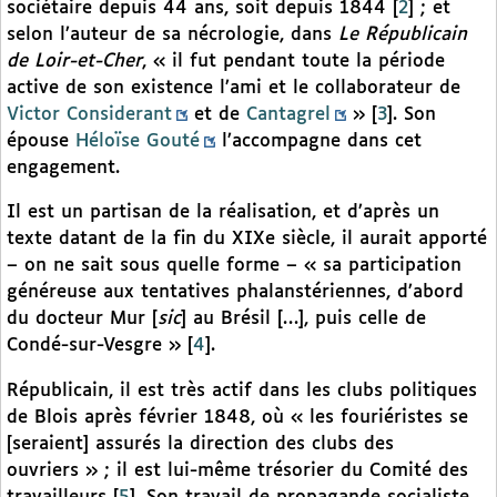
sociétaire depuis 44 ans, soit depuis 1844
[
2
]
; et
selon l’auteur de sa nécrologie, dans
Le Républicain
de Loir-et-Cher
, « il fut pendant toute la période
active de son existence l’ami et le collaborateur de
Victor Considerant
et de
Cantagrel
»
[
3
]
. Son
épouse
Héloïse Gouté
l’accompagne dans cet
engagement.
Il est un partisan de la réalisation, et d’après un
texte datant de la fin du XIXe siècle, il aurait apporté
– on ne sait sous quelle forme – « sa participation
généreuse aux tentatives phalanstériennes, d’abord
du docteur Mur [
sic
] au Brésil […], puis celle de
Condé-sur-Vesgre »
[
4
]
.
Républicain, il est très actif dans les clubs politiques
de Blois après février 1848, où « les fouriéristes se
[seraient] assurés la direction des clubs des
ouvriers » ; il est lui-même trésorier du Comité des