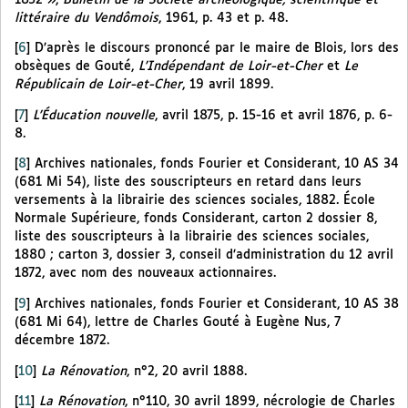
littéraire du Vendômois
, 1961, p. 43 et p. 48.
[
6
]
D’après le discours prononcé par le maire de Blois, lors des
obsèques de Gouté,
L’Indépendant de Loir-et-Cher
et
Le
Républicain de Loir-et-Cher
, 19 avril 1899.
[
7
]
L’Éducation nouvelle
, avril 1875, p. 15-16 et avril 1876, p. 6-
8.
[
8
]
Archives nationales, fonds Fourier et Considerant, 10 AS 34
(681 Mi 54), liste des souscripteurs en retard dans leurs
versements à la librairie des sciences sociales, 1882. École
Normale Supérieure, fonds Considerant, carton 2 dossier 8,
liste des souscripteurs à la librairie des sciences sociales,
1880 ; carton 3, dossier 3, conseil d’administration du 12 avril
1872, avec nom des nouveaux actionnaires.
[
9
]
Archives nationales, fonds Fourier et Considerant, 10 AS 38
(681 Mi 64), lettre de Charles Gouté à Eugène Nus, 7
décembre 1872.
[
10
]
La Rénovation
, n°2, 20 avril 1888.
[
11
]
La Rénovation
, n°110, 30 avril 1899, nécrologie de Charles