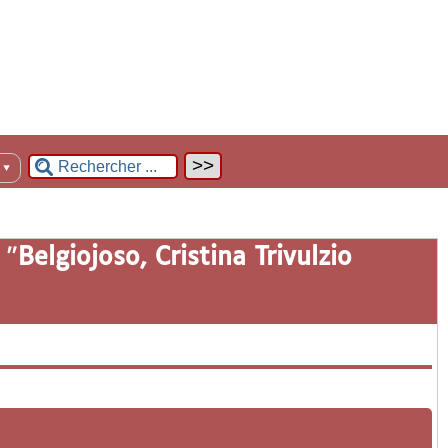
n
▼
 "
Belgiojoso, Cristina Trivulzio