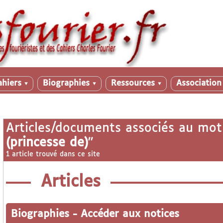
ahiers
Biographies
Ressources
Associatio
▼
▼
▼
Articles/documents associés au mot
(princesse de)
"
1 article trouvé dans ce site
Articles
Biographies
-
Accéder aux notices