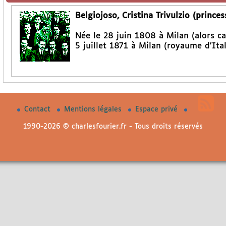
Belgiojoso, Cristina Trivulzio (princes
Née le 28 juin 1808 à Milan (alors ca
5 juillet 1871 à Milan (royaume d’Ital
Contact
Mentions légales
Espace privé
1990-2026 © charlesfourier.fr - Tous droits réservés