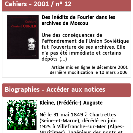
Cahiers
-
2001 / n° 12
Des inédits de Fourier dans les
archives de Moscou
Une des conséquences de
l’effondrement de l’Union Soviétique
fut l’ouverture de ses archives. Elle
n’a pas été immédiate et certains
dépôts (…)
Article mis en ligne le
décembre 2001
dernière modification le 10 mars 2006
Biographies
-
Accéder aux notices
Kleine, (Frédéric-) Auguste
Né le 31 mai 1849 à Chartrettes
(Seine-et-Marne), décédé en juin
1925 à Villefranche-sur-Mer (Alpes-
Maritimes). Ingénieur des ponts et