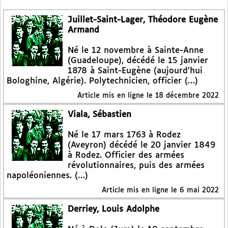
Juillet-Saint-Lager, Théodore Eugène
Armand
Né le 12 novembre à Sainte-Anne
(Guadeloupe), décédé le 15 janvier
1878 à Saint-Eugène (aujourd’hui
Bologhine, Algérie). Polytechnicien, officier (…)
Article mis en ligne le
18 décembre 2022
Viala, Sébastien
Né le 17 mars 1763 à Rodez
(Aveyron) décédé le 20 janvier 1849
à Rodez. Officier des armées
révolutionnaires, puis des armées
napoléoniennes. (…)
Article mis en ligne le
6 mai 2022
Derriey, Louis Adolphe