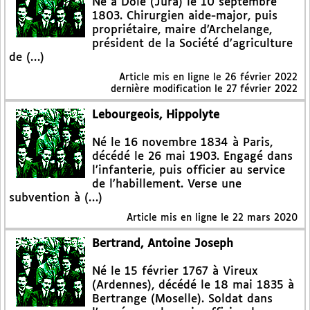
Né à Dole (Jura) le 10 septembre
1803. Chirurgien aide-major, puis
propriétaire, maire d’Archelange,
président de la Société d’agriculture
de (…)
Article mis en ligne le
26 février 2022
dernière modification le 27 février 2022
Lebourgeois, Hippolyte
Né le 16 novembre 1834 à Paris,
décédé le 26 mai 1903. Engagé dans
l’infanterie, puis officier au service
de l’habillement. Verse une
subvention à (…)
Article mis en ligne le
22 mars 2020
Bertrand, Antoine Joseph
Né le 15 février 1767 à Vireux
(Ardennes), décédé le 18 mai 1835 à
Bertrange (Moselle). Soldat dans