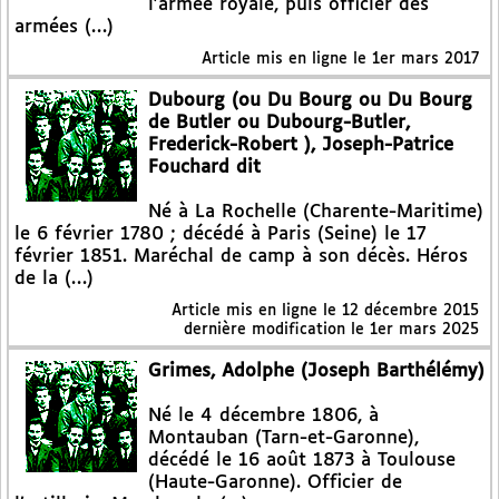
l’armée royale, puis officier des
armées (…)
Article mis en ligne le
1er mars 2017
Dubourg (ou Du Bourg ou Du Bourg
de Butler ou Dubourg-Butler,
Frederick-Robert ), Joseph-Patrice
Fouchard dit
Né à La Rochelle (Charente-Maritime)
le 6 février 1780 ; décédé à Paris (Seine) le 17
février 1851. Maréchal de camp à son décès. Héros
de la (…)
Article mis en ligne le
12 décembre 2015
dernière modification le 1er mars 2025
Grimes, Adolphe (Joseph Barthélémy)
Né le 4 décembre 1806, à
Montauban (Tarn-et-Garonne),
décédé le 16 août 1873 à Toulouse
(Haute-Garonne). Officier de