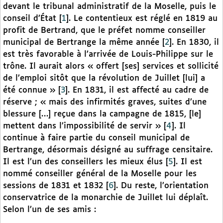
devant le tribunal administratif de la Moselle, puis le
conseil d’État
[
1
]
. Le contentieux est réglé en 1819 au
profit de Bertrand, que le préfet nomme conseiller
municipal de Bertrange la même année
[
2
]
. En 1830, il
est très favorable à l’arrivée de Louis-Philippe sur le
trône. Il aurait alors « offert [ses] services et sollicité
de l’emploi sitôt que la révolution de Juillet [lui] a
été connue »
[
3
]
. En 1831, il est affecté au cadre de
réserve ; « mais des infirmités graves, suites d’une
blessure […] reçue dans la campagne de 1815, [le]
mettent dans l’impossibilité de servir »
[
4
]
. Il
continue à faire partie du conseil municipal de
Bertrange, désormais désigné au suffrage censitaire.
Il est l’un des conseillers les mieux élus
[
5
]
. Il est
nommé conseiller général de la Moselle pour les
sessions de 1831 et 1832
[
6
]
. Du reste, l’orientation
conservatrice de la monarchie de Juillet lui déplaît.
Selon l’un de ses amis :