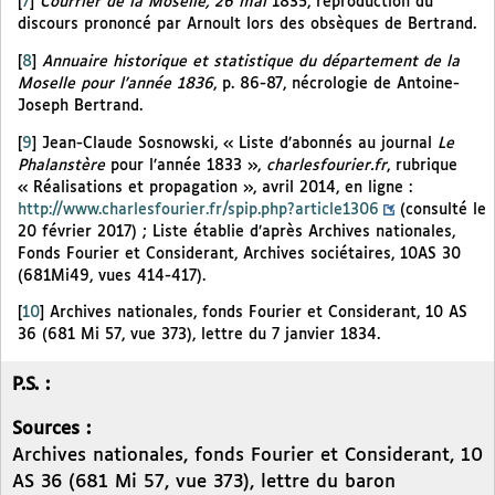
[
7
]
Courrier de la Moselle, 26 mai
1835, reproduction du
discours prononcé par Arnoult lors des obsèques de Bertrand.
[
8
]
Annuaire historique et statistique du département de la
Moselle pour l’année 1836
, p. 86-87, nécrologie de Antoine-
Joseph Bertrand.
[
9
]
Jean-Claude Sosnowski, « Liste d’abonnés au journal
Le
Phalanstère
pour l’année 1833 »,
charlesfourier.fr
, rubrique
« Réalisations et propagation », avril 2014, en ligne :
http://www.charlesfourier.fr/spip.php?article1306
(consulté le
20 février 2017) ; Liste établie d’après Archives nationales,
Fonds Fourier et Considerant, Archives sociétaires, 10AS 30
(681Mi49, vues 414-417).
[
10
]
Archives nationales, fonds Fourier et Considerant, 10 AS
36 (681 Mi 57, vue 373), lettre du 7 janvier 1834.
P.S. :
Sources :
Archives nationales, fonds Fourier et Considerant, 10
AS 36 (681 Mi 57, vue 373), lettre du baron