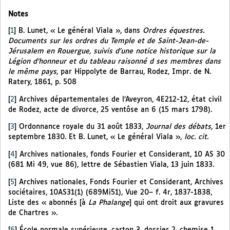
Notes
[
1
]
B. Lunet, « Le général Viala », dans
Ordres équestres.
Documents sur les ordres du Temple et de Saint-Jean-de-
Jérusalem en Rouergue, suivis d’une notice historique sur la
Légion d’honneur et du tableau raisonné d ses membres dans
le même pays
, par Hippolyte de Barrau, Rodez, Impr. de N.
Ratery, 1861, p. 508
[
2
]
Archives départementales de l’Aveyron, 4E212-12, état civil
de Rodez, acte de divorce, 25 ventôse an 6 (15 mars 1798).
[
3
]
Ordonnance royale du 31 août 1833,
Journal des débats,
1er
septembre 1830. Et B. Lunet, « Le général Viala »,
loc. cit.
[
4
]
Archives nationales, fonds Fourier et Considerant, 10 AS 30
(681 Mi 49, vue 86), lettre de Sébastien Viala, 13 juin 1833.
[
5
]
Archives nationales, Fonds Fourier et Considerant, Archives
sociétaires, 10AS31(1) (689Mi51), Vue 20– f. 4r, 1837-1838,
Liste des « abonnés [à
La Phalange
] qui ont droit aux gravures
de Chartres »
.