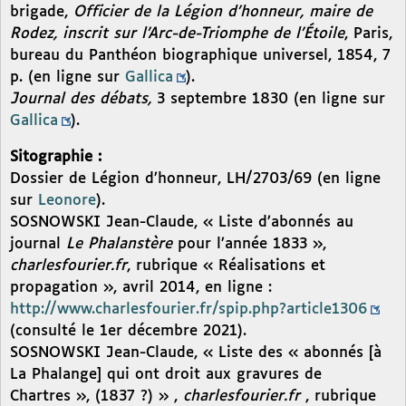
brigade,
Officier de la Légion d’honneur, maire de
Rodez, inscrit sur l’Arc-de-Triomphe de l’Étoile
, Paris,
bureau du Panthéon biographique universel, 1854, 7
p. (en ligne sur
Gallica
).
Journal des débats,
3 septembre 1830 (en ligne sur
Gallica
).
Sitographie :
Dossier de Légion d’honneur, LH/2703/69 (en ligne
sur
Leonore
).
SOSNOWSKI Jean-Claude, « Liste d’abonnés au
journal
Le Phalanstère
pour l’année 1833 »,
charlesfourier.fr
, rubrique « Réalisations et
propagation », avril 2014, en ligne :
http://www.charlesfourier.fr/spip.php?article1306
(consulté le 1er décembre 2021).
SOSNOWSKI Jean-Claude, « Liste des « abonnés [à
La Phalange] qui ont droit aux gravures de
Chartres », (1837 ?) » ,
charlesfourier.fr
, rubrique