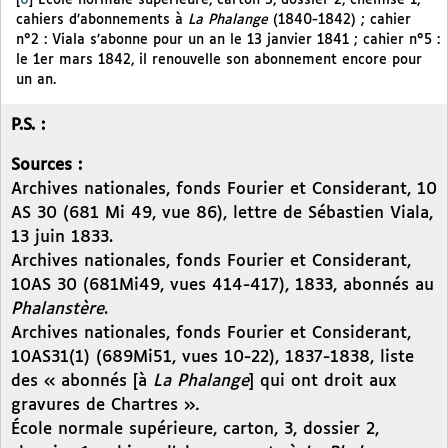
[
6
]
École normale supérieure, carton 3, dossier 2, chemise 1,
cahiers d’abonnements à
La Phalange
(1840-1842) ; cahier
n°2 : Viala s’abonne pour un an le 13 janvier 1841 ; cahier n°5 :
le 1er mars 1842, il renouvelle son abonnement encore pour
un an.
P.S. :
Sources :
Archives nationales, fonds Fourier et Considerant, 10
AS 30 (681 Mi 49, vue 86), lettre de Sébastien Viala,
13 juin 1833.
Archives nationales, fonds Fourier et Considerant,
10AS 30 (681Mi49, vues 414-417), 1833, abonnés au
Phalanstère
.
Archives nationales, fonds Fourier et Considerant,
10AS31(1) (689Mi51, vues 10-22), 1837-1838, liste
des « abonnés [à
La Phalange
] qui ont droit aux
gravures de Chartres »
.
École normale supérieure, carton, 3, dossier 2,