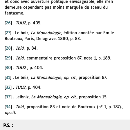
et donc avec ouverture politique envisageable, elle n’en
demeure cependant pas moins marquée du sceau du
fantasme.
[
26
]
.
TUU2,
p. 405.
[
27
]
. Leibniz,
La Monadologie
, édition annotée par Emile
Boutroux, Paris, Delagrave, 1880, p. 83.
[
28
]
.
Ibid.
, p. 84.
[
29
]
.
Ibid.,
commentaire proposition 87, note 1, p. 189.
[
30
]
.
TUU2
, p. 404.
[
31
]
. Leibniz,
La Monadologie
,
op. cit.
, proposition 87.
[
32
]
.
TUU2,
p. 404.
[
33
]
. Leibniz,
La Monadologie
,
op. cit.
, proposition 15.
[
34
]
.
Ibid
., proposition 83 et note de Boutroux (n° 1, p. 187).,
op.cit
.
P.S. :