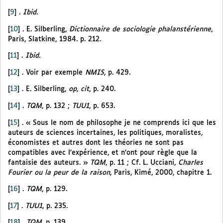
[
9
]
.
Ibid.
[
10
]
. E. Silberling,
Dictionnaire de sociologie phalanstérienne
,
Paris, Slatkine, 1984. p. 212.
[
11
]
.
Ibid.
[
12
]
. Voir par exemple
NMIS
, p. 429.
[
13
]
. E. Silberling,
op, cit
, p. 240.
[
14
]
.
TQM
, p. 132 ;
TUU1
, p. 653.
[
15
]
. « Sous le nom de philosophe je ne comprends ici que les
auteurs de sciences incertaines, les politiques, moralistes,
économistes et autres dont les théories ne sont pas
compatibles avec l’expérience, et n’ont pour règle que la
fantaisie des auteurs. »
TQM
, p. 11 ; Cf. L. Ucciani,
Charles
Fourier ou la peur de la raison
, Paris, Kimé, 2000, chapitre 1.
[
16
]
.
TQM
, p. 129.
[
17
]
.
TUU1
, p. 235.
[
18
]
.
TQM
, p. 139.