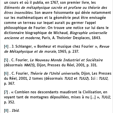
un cours et où il publia, en 1767, son premier livre, les
Eléments de métaphysique sacrée et profane ou théorie des
êtres insensibles
. Son œuvre foisonnante qui dévie notamment
sur les mathématiques et la géométrie peut être envisagée
comme un terreau sur lequel aurait pu germer l’appel
philosophique de Fourier. On trouve une notice sur lui dans le
dictionnaire biographique de Michaud,
Biographie universelle
ancienne et moderne
, Paris, A. Thoisnier Desplaces, 1843.
[
4
]
. J. Schlanger, « Bonheur et musique chez Fourier »,
Revue
de Métaphysique et de morale
, 1965, p. 237.
[
5
]
. C. Fourier,
Le Nouveau Monde Industriel et Sociétaire
(désormais
NMIS
), Dijon, Presses du Réel, 2001, p. 331.
[
6
]
. C. Fourier,
Théorie de l’Unité universelle
, Dijon, Les Presses
du Réel, 2001, 2 tomes (désormais
TUU1
et
TUU2
). Ici :
TUU2
,
p. 367.
[
7
]
. « Combien nos descendants maudiront la Civilisation, en
voyant tant de montagnes dépouillées, mises à nu […] »,
TUU2
,
p. 352.
[
8
]
.
Ibid.