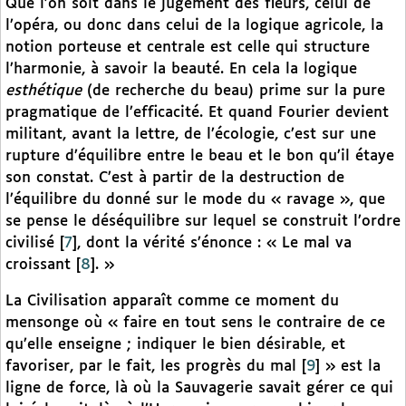
Que l’on soit dans le jugement des fleurs, celui de
l’opéra, ou donc dans celui de la logique agricole, la
notion porteuse et centrale est celle qui structure
l’harmonie, à savoir la beauté. En cela la logique
esthétique
(de recherche du beau) prime sur la pure
pragmatique de l’efficacité. Et quand Fourier devient
militant, avant la lettre, de l’écologie, c’est sur une
rupture d’équilibre entre le beau et le bon qu’il étaye
son constat. C’est à partir de la destruction de
l’équilibre du donné sur le mode du « ravage », que
se pense le déséquilibre sur lequel se construit l’ordre
civilisé
[
7
]
, dont la vérité s’énonce : « Le mal va
croissant
[
8
]
. »
La Civilisation apparaît comme ce moment du
mensonge où « faire en tout sens le contraire de ce
qu’elle enseigne ; indiquer le bien désirable, et
favoriser, par le fait, les progrès du mal
[
9
]
» est la
ligne de force, là où la Sauvagerie savait gérer ce qui