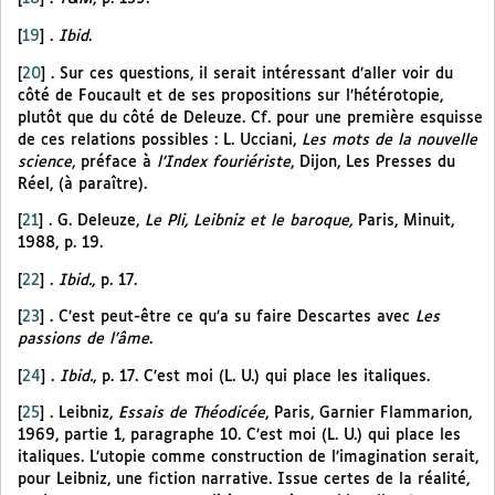
[
19
]
.
Ibid
.
[
20
]
. Sur ces questions, il serait intéressant d’aller voir du
côté de Foucault et de ses propositions sur l’hétérotopie,
plutôt que du côté de Deleuze. Cf. pour une première esquisse
de ces relations possibles : L. Ucciani,
Les mots de la nouvelle
science
, préface à
l’Index fouriériste
, Dijon, Les Presses du
Réel, (à paraître).
[
21
]
. G. Deleuze,
Le Pli, Leibniz et le baroque,
Paris, Minuit,
1988, p. 19.
[
22
]
.
Ibid.
, p. 17.
[
23
]
. C’est peut-être ce qu’a su faire Descartes avec
Les
passions de l’âme
.
[
24
]
.
Ibid.
, p. 17. C’est moi (L. U.) qui place les italiques.
[
25
]
. Leibniz,
Essais de Théodicée
, Paris, Garnier Flammarion,
1969, partie 1, paragraphe 10. C’est moi (L. U.) qui place les
italiques. L’utopie comme construction de l’imagination serait,
pour Leibniz, une fiction narrative. Issue certes de la réalité,