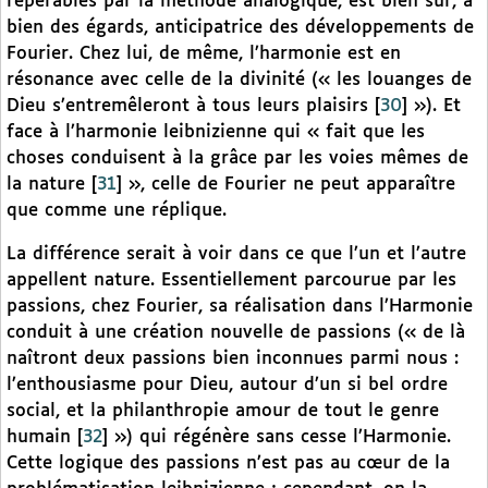
repérables par la méthode analogique, est bien sûr, à
bien des égards, anticipatrice des développements de
Fourier. Chez lui, de même, l’harmonie est en
résonance avec celle de la divinité (« les louanges de
Dieu s’entremêleront à tous leurs plaisirs
[
30
]
»). Et
face à l’harmonie leibnizienne qui « fait que les
choses conduisent à la grâce par les voies mêmes de
la nature
[
31
]
», celle de Fourier ne peut apparaître
que comme une réplique.
La différence serait à voir dans ce que l’un et l’autre
appellent nature. Essentiellement parcourue par les
passions, chez Fourier, sa réalisation dans l’Harmonie
conduit à une création nouvelle de passions (« de là
naîtront deux passions bien inconnues parmi nous :
l’enthousiasme pour Dieu, autour d’un si bel ordre
social, et la philanthropie amour de tout le genre
humain
[
32
]
») qui régénère sans cesse l’Harmonie.
Cette logique des passions n’est pas au cœur de la