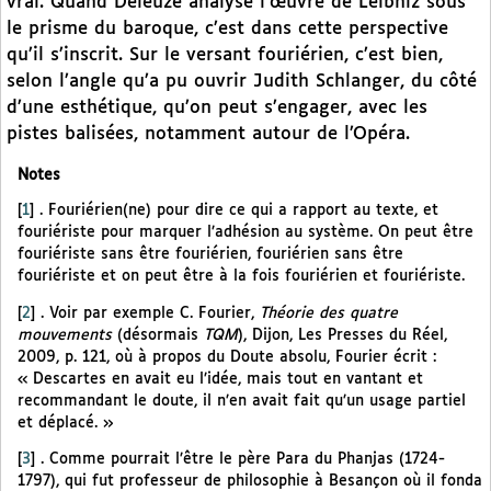
vrai. Quand Deleuze analyse l’œuvre de Leibniz sous
le prisme du baroque, c’est dans cette perspective
qu’il s’inscrit. Sur le versant fouriérien, c’est bien,
selon l’angle qu’a pu ouvrir Judith Schlanger, du côté
d’une esthétique, qu’on peut s’engager, avec les
pistes balisées, notamment autour de l’Opéra.
Notes
[
1
]
. Fouriérien(ne) pour dire ce qui a rapport au texte, et
fouriériste pour marquer l’adhésion au système. On peut être
fouriériste sans être fouriérien, fouriérien sans être
fouriériste et on peut être à la fois fouriérien et fouriériste.
[
2
]
. Voir par exemple C. Fourier,
Théorie des quatre
mouvements
(désormais
TQM
), Dijon, Les Presses du Réel,
2009, p. 121, où à propos du Doute absolu, Fourier écrit :
« Descartes en avait eu l’idée, mais tout en vantant et
recommandant le doute, il n’en avait fait qu’un usage partiel
et déplacé. »
[
3
]
. Comme pourrait l’être le père Para du Phanjas (1724-
1797), qui fut professeur de philosophie à Besançon où il fonda