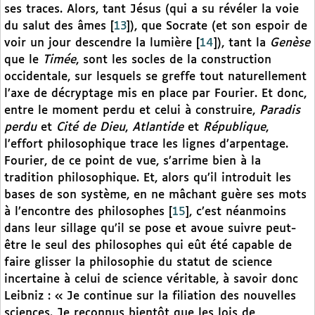
ses traces. Alors, tant Jésus (qui a su révéler la voie
du salut des âmes
[
13
]
), que Socrate (et son espoir de
voir un jour descendre la lumière
[
14
]
), tant la
Genèse
que le
Timée
, sont les socles de la construction
occidentale, sur lesquels se greffe tout naturellement
l’axe de décryptage mis en place par Fourier. Et donc,
entre le moment perdu et celui à construire,
Paradis
perdu
et
Cité de Dieu
,
Atlantide
et
République
,
l’effort philosophique trace les lignes d’arpentage.
Fourier, de ce point de vue, s’arrime bien à la
tradition philosophique. Et, alors qu’il introduit les
bases de son système, en ne mâchant guère ses mots
à l’encontre des philosophes
[
15
]
, c’est néanmoins
dans leur sillage qu’il se pose et avoue suivre peut-
être le seul des philosophes qui eût été capable de
faire glisser la philosophie du statut de science
incertaine à celui de science véritable, à savoir donc
Leibniz : « Je continue sur la filiation des nouvelles
sciences. Je reconnus bientôt que les lois de