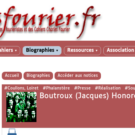
ahiers
Biographies
Ressources
Associatio
▼
▼
▼
Accueil
Biographies
Accéder aux notices
#Coullons, Loiret
#Phalanstère
#Presse
#Réalisation
#Sou
Boutroux (Jacques) Honor