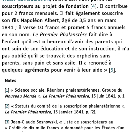
souscripteurs au projet de fondation
[
4
]
. Il contribue
pour 2 francs mensuels. Il fait également souscrire
son fils Napoléon Albert, âgé de 3,5 ans en mars
1841 ; il verse 10 francs et promet 5 francs annuels
en son nom.
Le Premier Phalanstère
fait dire à
l’enfant qu’il est « heureux d’avoir des parents qui
ont soin de son éducation et de son instruction, il n’a
pas oublié qu’il se trouvait des orphelins sans
parents, sans pain et sans asile. Il a renoncé à
quelques agréments pour venir à leur aide »
[
5
]
.
Notes
[
1
]
« Science sociale. Réunions phalanstériennes. Groupe du
Nouveau Monde
»,
Le Premier Phalanstère
, 15 juin 1841, p. 1.
[
2
]
« Statuts du comité de la souscription phalanstérienne »,
Le Premier Phalanstère
, 15 janvier 1841, p. [2].
[
3
]
Jean-Claude Sosnowski, « Liste de souscripteurs au
« Crédit de dix mille francs » demandé pour les Études d’un