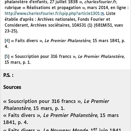
phalanstère d’enfants, 27 juillet 1838 »,
charlesfourier.fr
,
rubrique « Réalisations et propagation », mars 2014, en ligne :
http://www.charlesfourier.fr/spip.php?article1301
. Liste
établie d’après : Archives nationales, Fonds Fourier et
Considerant, Archives sociétaires, 10AS31 (1) (681Mi51, vues
23-25).
[
4
]
« Faits divers »,
Le Premier Phalanstère
, 15 mars 1841, p.
4.
[
5
]
« Souscription pour 316 francs »,
Le Premier Phalanstère
,
15 mars, p. 1.
P.S. :
Sources
« Souscription pour 316 francs »,
Le Premier
Phalanstère
, 15 mars, p. 1.
« Faits divers »,
Le Premier Phalanstère
, 15 mars
1841, p. 4.
er
« Faits divers »,
Le Nouveau Monde
, 1
juin 1841,