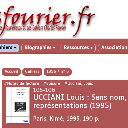
ahiers
Biographies
Ressources
Associatio
▼
▼
▼
Accueil
Cahiers
1995 / n° 6
#Notes de lecture
#Epicure
#Ucciani, Louis
105-106
UCCIANI Louis : Sans nom, n
représentations (1995)
Paris, Kimé, 1995, 190 p.