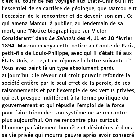
c’est au cours de ses voyages aux États-Unis où il fit
l’essentiel de sa carrière de géologue, que Marcou eut
l’occasion de le rencontrer et de devenir son ami. Ce
qui amena Marcou à publier, au lendemain de sa
mort, une “Notice biographique sur Victor
Considerant” dans
Le Salinois
des 4, 11 et 18 février
1894. Marcou envoya cette notice au Comte de Paris,
petit-fils de Louis-Philippe, avec qui il s’était lié aux
États-Unis, et reçut en réponse la lettre suivante : “
Vous avez peint là un type absolument perdu
aujourd’hui : le rêveur qui croit pouvoir refondre la
société entière par le seul effet de la parole, de ses
raisonnements et par l’exemple de ses vertus privées,
qui est presque indifférent à la forme politique du
gouvernement et qui répudie l’emploi de la force
pour faire triompher son système ne se rencontre
plus aujourd’hui. On ne rencontre plus surtout
l’homme parfaitement honnête et désintéressé dans
sa vie privée qui mourra pauvre après avoir consacré