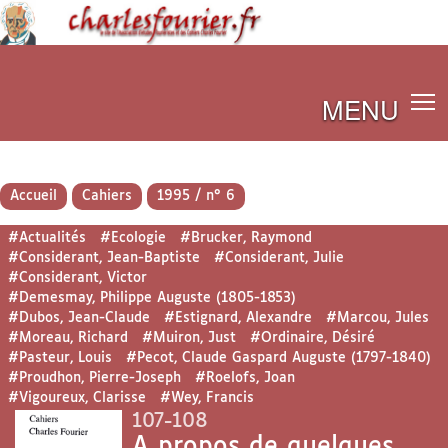
MENU
Accueil
Cahiers
1995 / n° 6
#Actualités
#Ecologie
#Brucker, Raymond
#Considerant, Jean-Baptiste
#Considerant, Julie
#Considerant, Victor
#Demesmay, Philippe Auguste (1805-1853)
#Dubos, Jean-Claude
#Estignard, Alexandre
#Marcou, Jules
#Moreau, Richard
#Muiron, Just
#Ordinaire, Désiré
#Pasteur, Louis
#Pecot, Claude Gaspard Auguste (1797-1840)
#Proudhon, Pierre-Joseph
#Roelofs, Joan
#Vigoureux, Clarisse
#Wey, Francis
107-108
A propos de quelques