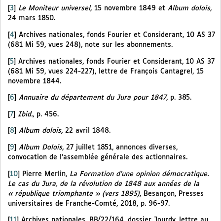
[
3
]
Le Moniteur universel,
15 novembre 1849 et
Album dolois,
24 mars 1850.
[
4
]
Archives nationales, fonds Fourier et Considerant, 10 AS 37
(681 Mi 59, vues 248), note sur les abonnements.
[
5
]
Archives nationales, fonds Fourier et Considerant, 10 AS 37
(681 Mi 59, vues 224-227), lettre de François Cantagrel, 15
novembre 1844.
[
6
]
Annuaire du département du Jura pour 1847
, p. 385.
[
7
]
Ibid.
, p. 456.
[
8
]
Album dolois,
22 avril 1848.
[
9
]
Album Dolois,
27 juillet 1851, annonces diverses,
convocation de l’assemblée générale des actionnaires.
[
10
]
Pierre Merlin,
La Formation d’une opinion démocratique.
Le cas du Jura, de la révolution de 1848 aux années de la
« république triomphante » (vers 1895)
, Besançon, Presses
universitaires de Franche-Comté, 2018, p. 96-97.
[
11
]
Archives nationales, BB/22/164, dossier Jourdy, lettre au