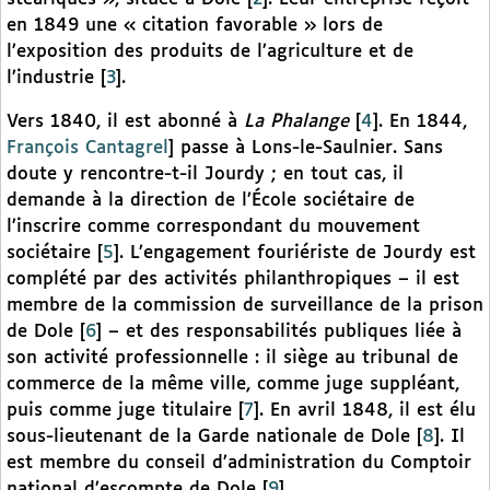
en 1849 une « citation favorable » lors de
l’exposition des produits de l’agriculture et de
l’industrie
[
3
]
.
Vers 1840, il est abonné à
La Phalange
[
4
]
. En 1844,
François Cantagrel
] passe à Lons-le-Saulnier. Sans
doute y rencontre-t-il Jourdy ; en tout cas, il
demande à la direction de l’École sociétaire de
l’inscrire comme correspondant du mouvement
sociétaire
[
5
]
. L’engagement fouriériste de Jourdy est
complété par des activités philanthropiques – il est
membre de la commission de surveillance de la prison
de Dole
[
6
]
– et des responsabilités publiques liée à
son activité professionnelle : il siège au tribunal de
commerce de la même ville, comme juge suppléant,
puis comme juge titulaire
[
7
]
. En avril 1848, il est élu
sous-lieutenant de la Garde nationale de Dole
[
8
]
. Il
est membre du conseil d’administration du Comptoir
national d’escompte de Dole
[
9
]
.