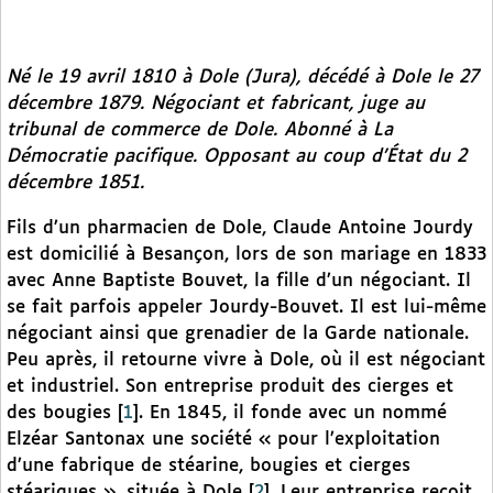
Né le 19 avril 1810 à Dole (Jura), décédé à Dole le 27
décembre 1879. Négociant et fabricant, juge au
tribunal de commerce de Dole. Abonné à
La
Démocratie pacifique.
Opposant au coup d’État du 2
décembre 1851.
Fils d’un pharmacien de Dole, Claude Antoine Jourdy
est domicilié à Besançon, lors de son mariage en 1833
avec Anne Baptiste Bouvet, la fille d’un négociant. Il
se fait parfois appeler Jourdy-Bouvet. Il est lui-même
négociant ainsi que grenadier de la Garde nationale.
Peu après, il retourne vivre à Dole, où il est négociant
et industriel. Son entreprise produit des cierges et
des bougies
[
1
]
. En 1845, il fonde avec un nommé
Elzéar Santonax une société « pour l’exploitation
d’une fabrique de stéarine, bougies et cierges
stéariques », située à Dole
[
2
]
. Leur entreprise reçoit