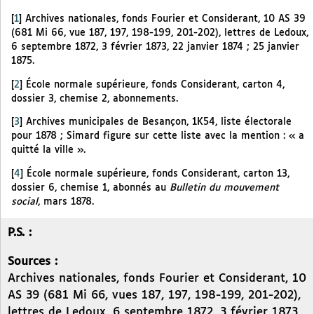
[
1
]
Archives nationales, fonds Fourier et Considerant, 10 AS 39
(681 Mi 66, vue 187, 197, 198-199, 201-202), lettres de Ledoux,
6 septembre 1872, 3 février 1873, 22 janvier 1874 ; 25 janvier
1875.
[
2
]
École normale supérieure, fonds Considerant, carton 4,
dossier 3, chemise 2, abonnements.
[
3
]
Archives municipales de Besançon, 1K54, liste électorale
pour 1878 ; Simard figure sur cette liste avec la mention : « a
quitté la ville ».
[
4
]
École normale supérieure, fonds Considerant, carton 13,
dossier 6, chemise 1, abonnés au
Bulletin du mouvement
social
, mars 1878.
P.S. :
Sources :
Archives nationales, fonds Fourier et Considerant, 10
AS 39 (681 Mi 66, vues 187, 197, 198-199, 201-202),
lettres de Ledoux, 6 septembre 1872, 3 février 1873,