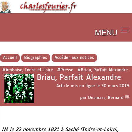
MENU
Accueil
Biographies
Accéder aux notices
#Amboise, Indre-et-Loire
#Presse
#Briau, Parfait Alexandre
Briau, Parfait Alexandre
Article mis en ligne le
30 mars 2019
par
Desmars, Bernard
Né le 22 novembre 1821 à Saché (Indre-et-Loire),