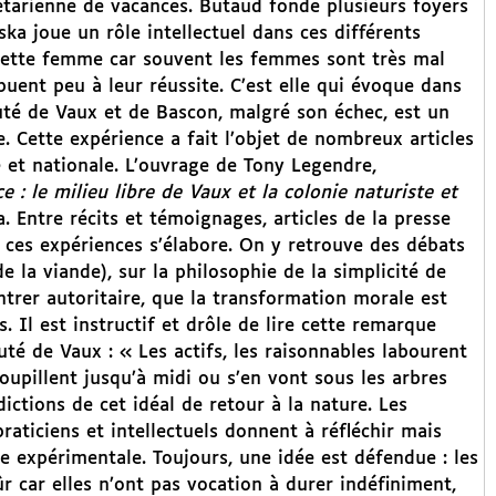
étarienne de vacances. Butaud fonde plusieurs foyers
ka joue un rôle intellectuel dans ces différents
 cette femme car souvent les femmes sont très mal
uent peu à leur réussite. C’est elle qui évoque dans
é de Vaux et de Bascon, malgré son échec, est un
e. Cette expérience a fait l’objet de nombreux articles
 et nationale. L’ouvrage de Tony Legendre,
: le milieu libre de Vaux et la colonie naturiste et
. Entre récits et témoignages, articles de la presse
e ces expériences s’élabore. On y retrouve des débats
 la viande), sur la philosophie de la simplicité de
trer autoritaire, que la transformation morale est
. Il est instructif et drôle de lire cette remarque
uté de Vaux : « Les actifs, les raisonnables labourent
oupillent jusqu’à midi ou s’en vont sous les arbres
dictions de cet idéal de retour à la nature. Les
raticiens et intellectuels donnent à réfléchir mais
e expérimentale. Toujours, une idée est défendue : les
r car elles n’ont pas vocation à durer indéfiniment,