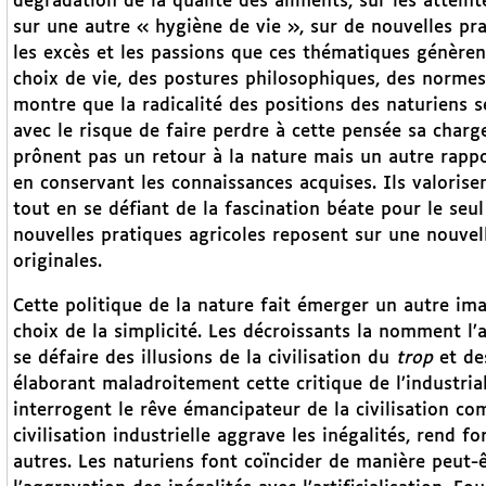
dégradation de la qualité des aliments, sur les atteint
sur une autre « hygiène de vie », sur de nouvelles pr
les excès et les passions que ces thématiques génèren
choix de vie, des postures philosophiques, des normes 
montre que la radicalité des positions des naturiens 
avec le risque de faire perdre à cette pensée sa charge
prônent pas un retour à la nature mais un autre rappor
en conservant les connaissances acquises. Ils valorisen
tout en se défiant de la fascination béate pour le se
nouvelles pratiques agricoles reposent sur une nouve
originales.
Cette politique de la nature fait émerger un autre ima
choix de la simplicité. Les décroissants la nomment l’
se défaire des illusions de la civilisation du
trop
et des
élaborant maladroitement cette critique de l’industriali
interrogent le rêve émancipateur de la civilisation co
civilisation industrielle aggrave les inégalités, rend f
autres. Les naturiens font coïncider de manière peut-êt