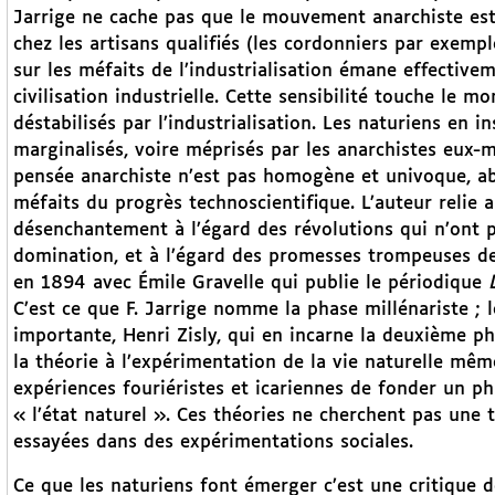
Jarrige ne cache pas que le mouvement anarchiste est 
chez les artisans qualifiés (les cordonniers par exempl
sur les méfaits de l’industrialisation émane effective
civilisation industrielle. Cette sensibilité touche le mo
déstabilisés par l’industrialisation. Les naturiens en i
marginalisés, voire méprisés par les anarchistes eux-m
pensée anarchiste n’est pas homogène et univoque, abr
méfaits du progrès technoscientifique. L’auteur reli
désenchantement à l’égard des révolutions qui n’ont 
domination, et à l’égard des promesses trompeuses de
en 1894 avec Émile Gravelle qui publie le périodique
C’est ce que F. Jarrige nomme la phase millénariste ;
importante, Henri Zisly, qui en incarne la deuxième pha
la théorie à l’expérimentation de la vie naturelle mê
expériences fouriéristes et icariennes de fonder un pha
« l’état naturel ». Ces théories ne cherchent pas une 
essayées dans des expérimentations sociales.
Ce que les naturiens font émerger c’est une critique d