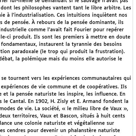
Fourier lui-même se demandait si le sauvage n’avait pas
 dont les philosophes vantent tant le libre arbitre. Les
e à l’industrialisation. Ces intuitions inquiètent nos
s de pensée. À rebours de la pensée dominante, ils
ndustrielle comme l’avait fait Fourier pour repérer
le-ci produit. Ils sont les premiers à mettre en doute
s fondamentaux, instaurent la tyrannie des besoins
tion paradoxale (le trop qui produit la frustration).
 débat, la polémique mais du moins elle autorise le
se tournent vers les expériences communautaires qui
, expériences de vie commune et de coopératives. Ils
et la pensée naturiste les inspire, les influence. En
s le Cantal. En 1902, H. Zisly et E. Armand fondent la
odes de vie. La société, « le milieu libre de Vaux »,
ux territoires, Vaux et Bascon, situés à huit cents
elance une colonie naturiste et végétalienne sur
ses cendres pour devenir un phalanstère naturiste