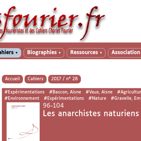
ahiers
Biographies
Ressources
Associatio
▼
▼
▼
Accueil
Cahiers
2017 / n° 28
#Expérimentations
#Bascon, Aisne
#Vaux, Aisne
#Agricultu
#Environnement
#Expérimentations
#Nature
#Gravelle, Em
96-104
Les anarchistes naturiens