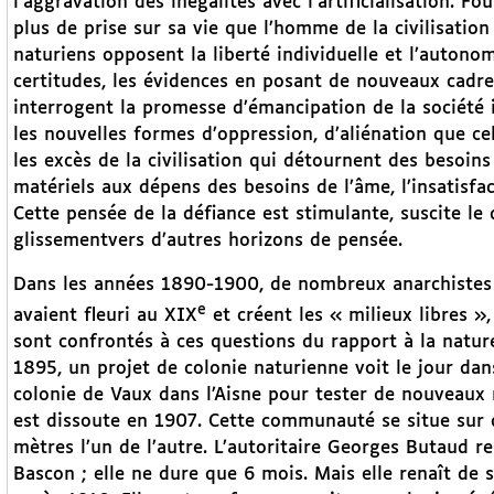
l’aggravation des inégalités avec l’artificialisation. 
plus de prise sur sa vie que l’homme de la civilisation
naturiens opposent la liberté individuelle et l’autonomi
certitudes, les évidences en posant de nouveaux cadre
interrogent la promesse d’émancipation de la société i
les nouvelles formes d’oppression, d’aliénation que cel
les excès de la civilisation qui détournent des besoin
matériels aux dépens des besoins de l’âme, l’insatisfac
Cette pensée de la défiance est stimulante, suscite le
glissementvers d’autres horizons de pensée.
Dans les années 1890-1900, de nombreux anarchistes 
e
avaient fleuri au XIX
et créent les « milieux libres »
sont confrontés à ces questions du rapport à la nature 
1895, un projet de colonie naturienne voit le jour dan
colonie de Vaux dans l’Aisne pour tester de nouveaux m
est dissoute en 1907. Cette communauté se situe sur de
mètres l’un de l’autre. L’autoritaire Georges Butaud r
Bascon ; elle ne dure que 6 mois. Mais elle renaît de 