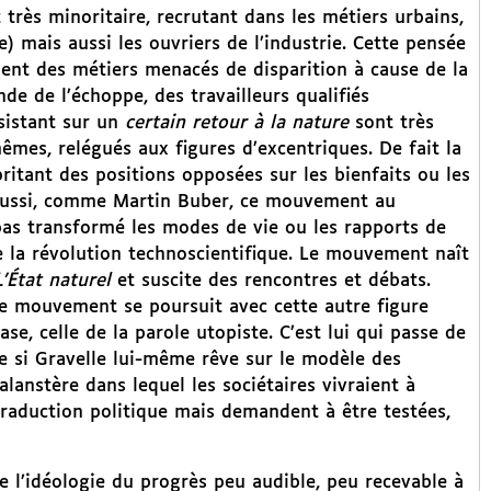
très minoritaire, recrutant dans les métiers urbains,
e) mais aussi les ouvriers de l’industrie. Cette pensée
ment des métiers menacés de disparition à cause de la
nde de l’échoppe, des travailleurs qualifiés
nsistant sur un
certain retour à la nature
sont très
êmes, relégués aux figures d’excentriques. De fait la
itant des positions opposées sur les bienfaits ou les
e aussi, comme Martin Buber, ce mouvement au
pas transformé les modes de vie ou les rapports de
 la révolution technoscientifique. Le mouvement naît
L’État naturel
et suscite des rencontres et débats.
 le mouvement se poursuit avec cette autre figure
se, celle de la parole utopiste. C’est lui qui passe de
me si Gravelle lui-même rêve sur le modèle des
lanstère dans lequel les sociétaires vivraient à
traduction politique mais demandent à être testées,
e l’idéologie du progrès peu audible, peu recevable à