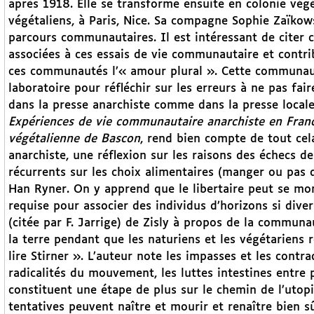
après 1918. Elle se transforme ensuite en colonie vég
végétaliens, à Paris, Nice. Sa compagne Sophie Zaïkows
parcours communautaires. Il est intéressant de citer
associées à ces essais de vie communautaire et contrib
ces communautés l’« amour plural ». Cette communaut
laboratoire pour réfléchir sur les erreurs à ne pas fair
dans la presse anarchiste comme dans la presse locale
Expériences de vie communautaire anarchiste en France 
végétalienne de Bascon
, rend bien compte de tout cela
anarchiste, une réflexion sur les raisons des échecs d
récurrents sur les choix alimentaires (manger ou pas de
Han Ryner. On y apprend que le libertaire peut se mon
requise pour associer des individus d’horizons si divers
(citée par F. Jarrige) de Zisly à propos de la communa
la terre pendant que les naturiens et les végétariens r
lire Stirner ». L’auteur note les impasses et les contra
radicalités du mouvement, les luttes intestines entre p
constituent une étape de plus sur le chemin de l’utopi
tentatives peuvent naître et mourir et renaître bien sû