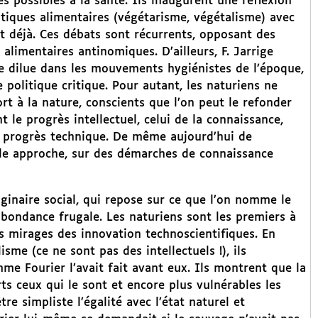
es possibles à la santé. Ils inaugurent une réflexion
atiques alimentaires (végétarisme, végétalisme) avec
t déjà. Ces débats sont récurrents, opposant des
alimentaires antinomiques. D’ailleurs, F. Jarrige
se dilue dans les mouvements hygiénistes de l’époque,
 politique critique. Pour autant, les naturiens ne
t à la nature, conscients que l’on peut le refonder
t le progrès intellectuel, celui de la connaissance,
ul progrès technique. De même aujourd’hui de
lle approche, sur des démarches de connaissance
ginaire social, qui repose sur ce que l’on nomme le
abondance frugale. Les naturiens sont les premiers à
 mirages des innovation technoscientifiques. En
sme (ce ne sont pas des intellectuels !), ils
mme Fourier l’avait fait avant eux. Ils montrent que la
orts ceux qui le sont et encore plus vulnérables les
re simpliste l’égalité avec l’état naturel et