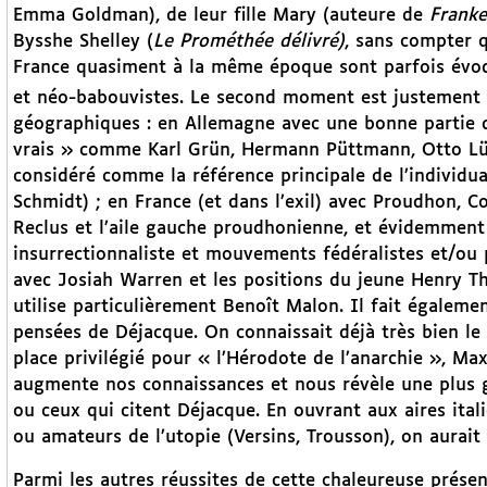
Emma Goldman), de leur fille Mary (auteure de
Franke
Bysshe Shelley (
Le Prométhée délivré)
, sans compter q
France quasiment à la même époque sont parfois évoq
et néo-babouvistes. Le second moment est justement 
géographiques : en Allemagne avec une bonne partie d
vrais » comme Karl Grün, Hermann Püttmann, Otto Lün
considéré comme la référence principale de l’individu
Schmidt) ; en France (et dans l’exil) avec Proudhon, Co
Reclus et l’aile gauche proudhonienne, et évidemment 
insurrectionnaliste et mouvements fédéralistes et/ou p
avec Josiah Warren et les positions du jeune Henry 
utilise particulièrement Benoît Malon. Il fait également
pensées de Déjacque. On connaissait déjà très bien le 
place privilégié pour « l’Hérodote de l’anarchie », Ma
augmente nos connaissances et nous révèle une plus g
ou ceux qui citent Déjacque. En ouvrant aux aires itali
ou amateurs de l’utopie (Versins, Trousson), on aurait
Parmi les autres réussites de cette chaleureuse présen