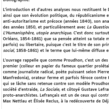
bibliographie.
L’introduction et d’autres analyses nous restituent le 
ainsi que son évolution politique, du républicanisme et
anti-autoritarisme est précoce (années 1840), son an
des années 1850, et particulièrement avec
La Question
L’Humanisphère, utopie anarchique
. C’est donc surtou
Orléans, 1854-1861) que sa pensée atteint sa totale 
parfois) ou libertaire, puisque c’est le titre de son pri
social,
1858-1861) et le terme que lui-même diffuse en
L’ouvrage rappelle que comme Proudhon, c’est un des 
premier (colleur en papier du fameux quartier prolétai
comme journaliste radical, poète puissant selon Pierr
Manfredonia), orateur ferme et parfois féroce contre
qui se lâche sans retenue contre son modèle Proudhon
société d’entraide,
La Sociale
, et côtoyé Gustave Lefra
proto-anarchistes. Lefrançais est un de ceux qui cont
Max Nettlau et Élisée Reclus, à la redécouverte de Déj