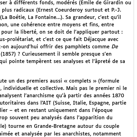
ser à différents fonds, modérés (Émile de Girardin ou
 plus radicaux (Ernest Coeurderoy surtout et P.-J.
La Boétie, La Fontaine…). Sa grandeur, c’est qu’il
hon, une cohérence entre moyens et fins, entre
 pour la liberté, on se doit de l’appliquer partout :
s-prolétariat, et c’est ce que fait Déjacque avec
ait-on aujourd’hui offrir des pamphlets comme
De
n
(1857) ? Curieusement il semble presque s’en
 qui pointe tempèrent ses analyses et l’âpreté de sa
doute un des premiers aussi « complets » (formule
individuelle et collective. Mais pas le premier ni le
’analysent l’anarchisme qu’à partir des années 1870
oritaires dans l’AIT (Suisse, Italie, Espagne, partie
blier – et en restant uniquement dans l’époque
op souvent peu analysés dans l’apparition du
le) tourne en Grande-Bretagne autour du couple
aimée et analysée par les anarchistes, notamment