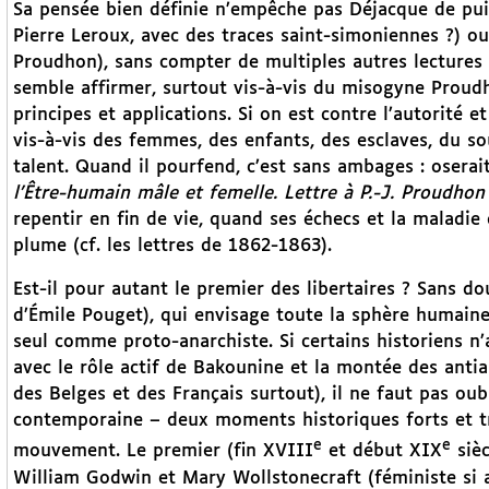
Sa pensée bien définie n’empêche pas Déjacque de pui
Pierre Leroux, avec des traces saint-simoniennes ?) ou
Proudhon), sans compter de multiples autres lectures (
semble affirmer, surtout vis-à-vis du misogyne Proud
principes et applications. Si on est contre l’autorité et
vis-à-vis des femmes, des enfants, des esclaves, du sou
talent. Quand il pourfend, c’est sans ambages : oser
l’Être-humain mâle et femelle. Lettre à P.-J. Proudho
repentir en fin de vie, quand ses échecs et la maladie
plume (cf. les lettres de 1862-1863).
Est-il pour autant le premier des libertaires ? Sans 
d’Émile Pouget), qui envisage toute la sphère humaine, 
seul comme proto-anarchiste. Si certains historiens n
avec le rôle actif de Bakounine et la montée des antiaut
des Belges et des Français surtout), il ne faut pas ou
contemporaine – deux moments historiques forts et tr
e
e
mouvement. Le premier (fin XVIII
et début XIX
sièc
William Godwin et Mary Wollstonecraft (féministe si 