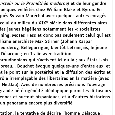
nstein ou le Prométhée moderne
) et de leur gendre
uelques velléités chez William Blake et Byron. En
ués Sylvain Maréchal avec quelques autres enragés
e
celui du milieu du XIX
siècle dans différentes aires
es jeunes hégéliens notamment les « socialistes
ing, Moses Hess et donc pas seulement celui qui est
alisme anarchiste Max Stirner (Johann Kaspar
eurderoy, Bellegarrigue, bientôt Lefrançais, le jeune
Déjacque ; en Italie avec tradition
roudhoniens qui s’activent ici ou là ; aux États-Unis
Thoreau… Bouchet évoque quelques-uns d’entre eux, et
 le point sur la postérité et la diffusion des écrits et
rôle irremplaçable des libertaires en la matière (avec
x Nettlau). Avec de nombreuses précisions l’ouvrage
rande hétérogénéité idéologique parmi les diffuseurs
ennes et surtout hispaniques, et à d’autres historiens
 un panorama encore plus diversifié.
tation, la tentative de décrire l’homme Déjacque :