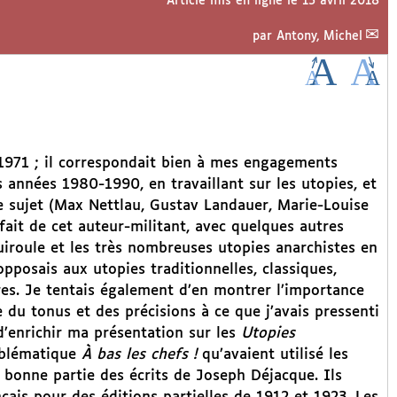
Article mis en ligne le
15 avril 2018
par
Antony, Michel
1971 ; il correspondait bien à mes engagements
es années 1980-1990, en travaillant sur les utopies, et
le sujet (Max Nettlau, Gustav Landauer, Marie-Louise
 fait de cet auteur-militant, avec quelques autres
iroule et les très nombreuses utopies anarchistes en
’opposais aux utopies traditionnelles, classiques,
ires. Je tentais également d’en montrer l’importance
du tonus et des précisions à ce que j’avais pressenti
d’enrichir ma présentation sur les
Utopies
emblématique
À bas les chefs !
qu’avaient utilisé les
bonne partie des écrits de Joseph Déjacque. Ils