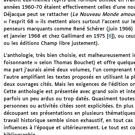
avaient eux-mêmes repris une formule utilisée en franç
années 1960-70 étaient effectivement celles d’une nou
Déjacque peut se rattacher (
Le Nouveau Monde amou
« l’esprit 68 » ils mettent alors surtout l’accent sur 
penseurs marquants comme René Schérer (juin 1966)
et janvier 1968 et chez Gallimard en 1975
[
6
]
), ou ceu
ou les éditions Champ libre justement).
L’anthologie, très bien choisie, est malheureusement 
foisonnante » selon Thomas Bouchet) et offre quelques
ma part j’aurais aimé deux volumes, l’un comprenant
l’autre amplifiant les textes proposés en utilisant la 
deux ouvrages cités. Mais les exigences de l’édition o
Cette anthologie est présentée avec grand soin et inte
parfois un peu ardus ou trop datés. Quasiment toutes 
personnes ou activités citées sont explicitées. En plus
découpant ses présentations en plusieurs thématiques, 
travail historique semble sinon exhaustif, en tout cas
influences à l’époque et ultérieurement. Le tout est