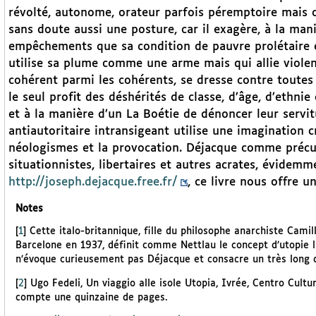
révolté, autonome, orateur parfois péremptoire mais co
sans doute aussi une posture, car il exagère, à la mani
empêchements que sa condition de pauvre prolétaire et
utilise sa plume comme une arme mais qui allie violen
cohérent parmi les cohérents, se dresse contre toutes
le seul profit des déshérités de classe, d’âge, d’ethni
et à la manière d’un La Boétie de dénoncer leur servit
antiautoritaire intransigeant utilise une imagination cr
néologismes et la provocation. Déjacque comme précur
situationnistes, libertaires et autres acrates, évidemm
http://joseph.dejacque.free.fr/
, ce livre nous offre 
Notes
[
1
]
Cette italo-britannique, fille du philosophe anarchiste Cami
Barcelone en 1937, définit comme Nettlau le concept d’utopie l
n’évoque curieusement pas Déjacque et consacre un très long d
[
2
]
Ugo Fedeli, Un viaggio alle isole Utopia, Ivrée, Centro Cultu
compte une quinzaine de pages.