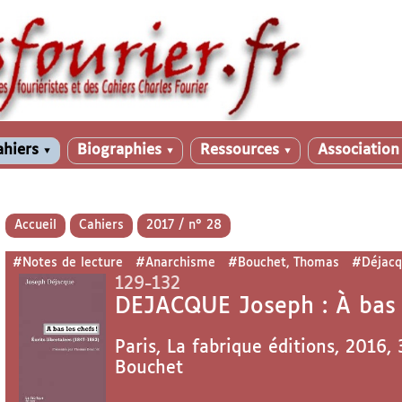
ahiers
Biographies
Ressources
Associatio
▼
▼
▼
Accueil
Cahiers
2017 / n° 28
#Notes de lecture
#Anarchisme
#Bouchet, Thomas
#Déjacq
129-132
DEJACQUE Joseph : À bas le
Paris, La fabrique éditions, 2016,
Bouchet