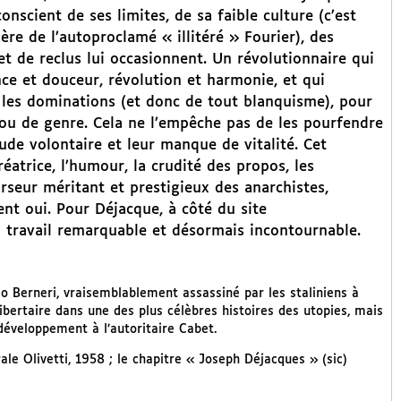
nscient de ses limites, de sa faible culture (c’est
ère de l’autoproclamé « illitéré » Fourier), des
 de reclus lui occasionnent. Un révolutionnaire qui
ce et douceur, révolution et harmonie, et qui
 les dominations (et donc de tout blanquisme), pour
e ou de genre. Cela ne l’empêche pas de les pourfendre
ude volontaire et leur manque de vitalité. Cet
éatrice, l’humour, la crudité des propos, les
seur méritant et prestigieux des anarchistes,
ent oui. Pour Déjacque, à côté du site
un travail remarquable et désormais incontournable.
llo Berneri, vraisemblablement assassiné par les staliniens à
ibertaire dans une des plus célèbres histoires des utopies, mais
éveloppement à l’autoritaire Cabet.
rale Olivetti, 1958 ; le chapitre « Joseph Déjacques » (sic)