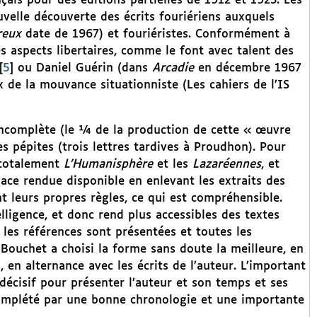
ais pour des éditions partielles de 1912 et 1923. Les
velle découverte des écrits fouriériens auxquels
reux
date de 1967) et fouriéristes. Conformément à
les aspects libertaires, comme le font avec talent des
[
5
]
ou Daniel Guérin (dans
Arcadie
en décembre 1967
x de la mouvance situationniste (Les cahiers de l’IS
incomplète (le ¼ de la production de cette « œuvre
 pépites (trois lettres tardives à Proudhon). Pour
 totalement
L’Humanisphère
et les
Lazaréennes
, et
place rendue disponible en enlevant les extraits des
nt leurs propres règles, ce qui est compréhensible.
lligence, et donc rend plus accessibles des textes
les références sont présentées et toutes les
 Bouchet a choisi la forme sans doute la meilleure, en
en alternance avec les écrits de l’auteur. L’important
 décisif pour présenter l’auteur et son temps et ses
 complété par une bonne chronologie et une importante