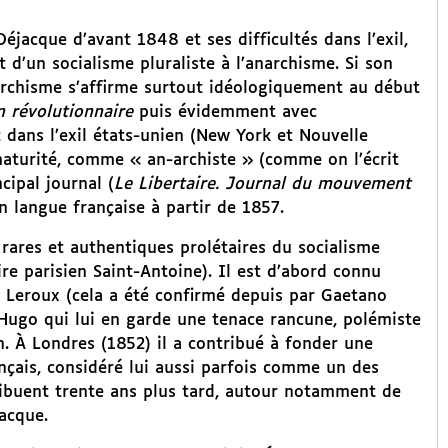
Déjacque d’avant 1848 et ses difficultés dans l’exil,
 d’un socialisme pluraliste à l’anarchisme. Si son
archisme s’affirme surtout idéologiquement au début
 révolutionnaire
puis évidemment avec
t dans l’exil états-unien (New York et Nouvelle
maturité, comme « an-archiste » (comme on l’écrit
ncipal journal (
Le Libertaire. Journal du mouvement
 langue française à partir de 1857.
rares et authentiques prolétaires du socialisme
re parisien Saint-Antoine). Il est d’abord connu
e Leroux (cela a été confirmé depuis par Gaetano
 Hugo qui lui en garde une tenace rancune, polémiste
. À Londres (1852) il a contribué à fonder une
nçais, considéré lui aussi parfois comme un des
ribuent trente ans plus tard, autour notamment de
acque.