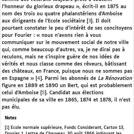
l’honneur du glorieux drapeau », écrit-il en 1875 au
nom des trois ou quatre phalanstériens d’Amboise
aux dirigeants de l’Ecole sociétaire
[
3
]
. Il doit
pourtant constater le peu d’intérêt de ses concitoyens
pour Fourier : « nous n’avons rien à vous
communiquer sur le mouvement social de notre ville
qui, comme beaucoup d’autres, va, je ne dirai pas à
reculons, mais ne s’inspire guère de nos idées de
vérités et nous classe comme des rêveurs, bâtissant
des châteaux, en France, puisque nous ne sommes pas
en Espagne »
[
4
]
. Parmi les abonnés de
La Rénovation
figure en 1889 et 1890 un Bert, qui est probablement
celui d’Amboise
[
5
]
. Candidat aux élections
municipales de sa ville en 1865, 1874 et 1878, il n’est
pas élu.
Notes
[
1
]
Ecole normale supérieure, Fonds Considerant, Carton 13,
Dossier 1, Lettre de Chauveau, 30 août 1866 indiquant les