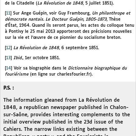
de la Citadelle (
La Révolution de 1848
, 5 juillet 1851).
[
11
]
Sur Ange Guépin, voir Guy Frambourg,
Un philanthrope et
démocrate nantais. Le Docteur Guépin, 1805-1873
, Thèse
d’État, 1964. Quand ils seront parus, les actes du colloque tenu
à Pontivy le 25 mai 2013 apporteront des précisions nouvelles
sur la vie et l’œuvre de ce pionnier du socialisme breton.
[
12
]
La Révolution de 1848
, 6 septembre 1851.
[
13
]
Ibid.
, 1er octobre 1851.
[
14
]
Voir sa biographie dans le
Dictionnaire biographique du
fouriérisme
(en ligne sur charlesfourier.fr).
P.S. :
The information gleaned from La Révolution de
1848, a republican newspaper published in Chalon-
sur-Saône, provides interesting complements to the
initial overview published in the 23d issue of the
Cahiers. The narrow links existing between the