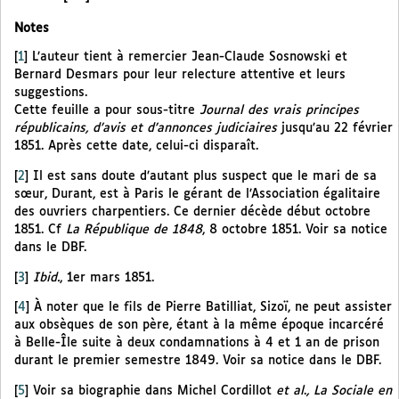
Notes
[
1
]
L’auteur tient à remercier Jean-Claude Sosnowski et
Bernard Desmars pour leur relecture attentive et leurs
suggestions.
Cette feuille a pour sous-titre
Journal des vrais principes
républicains, d’avis et d’annonces judiciaires
jusqu’au 22 février
1851. Après cette date, celui-ci disparaît.
[
2
]
Il est sans doute d’autant plus suspect que le mari de sa
sœur, Durant, est à Paris le gérant de l’Association égalitaire
des ouvriers charpentiers. Ce dernier décède début octobre
1851. Cf
La République de 1848
, 8 octobre 1851. Voir sa notice
dans le DBF.
[
3
]
Ibid.
, 1er mars 1851.
[
4
]
À noter que le fils de Pierre Batilliat, Sizoï, ne peut assister
aux obsèques de son père, étant à la même époque incarcéré
à Belle-Île suite à deux condamnations à 4 et 1 an de prison
durant le premier semestre 1849. Voir sa notice dans le DBF.
[
5
]
Voir sa biographie dans Michel Cordillot
et al
.
, La Sociale en