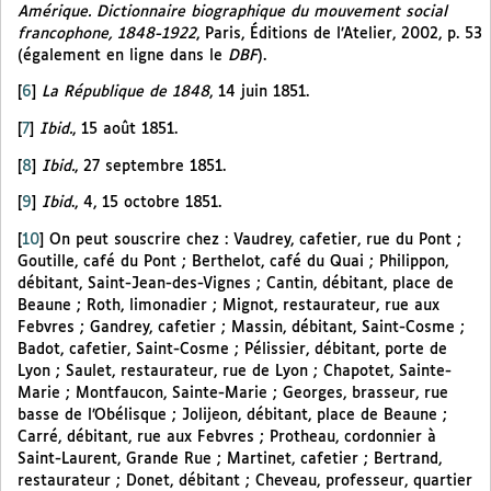
Amérique. Dictionnaire biographique du mouvement social
francophone, 1848-1922
, Paris, Éditions de l’Atelier, 2002, p. 53
(également en ligne dans le
DBF
).
[
6
]
La République de 1848
, 14 juin 1851.
[
7
]
Ibid.
, 15 août 1851.
[
8
]
Ibid.
, 27 septembre 1851.
[
9
]
Ibid
., 4, 15 octobre 1851.
[
10
]
On peut souscrire chez : Vaudrey, cafetier, rue du Pont ;
Goutille, café du Pont ; Berthelot, café du Quai ; Philippon,
débitant, Saint-Jean-des-Vignes ; Cantin, débitant, place de
Beaune ; Roth, limonadier ; Mignot, restaurateur, rue aux
Febvres ; Gandrey, cafetier ; Massin, débitant, Saint-Cosme ;
Badot, cafetier, Saint-Cosme ; Pélissier, débitant, porte de
Lyon ; Saulet, restaurateur, rue de Lyon ; Chapotet, Sainte-
Marie ; Montfaucon, Sainte-Marie ; Georges, brasseur, rue
basse de l’Obélisque ; Jolijeon, débitant, place de Beaune ;
Carré, débitant, rue aux Febvres ; Protheau, cordonnier à
Saint-Laurent, Grande Rue ; Martinet, cafetier ; Bertrand,
restaurateur ; Donet, débitant ; Cheveau, professeur, quartier