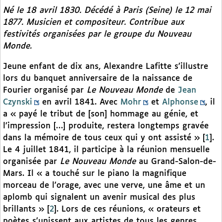
Né le 18 avril 1830. Décédé à Paris (Seine) le 12 mai
1877. Musicien et compositeur. Contribue aux
festivités organisées par le groupe du
Nouveau
Monde
.
Jeune enfant de dix ans, Alexandre Lafitte s’illustre
lors du banquet anniversaire de la naissance de
Fourier organisé par
Le Nouveau Monde
de
Jean
Czynski
en avril 1841. Avec
Mohr
et
Alphonse
, il
a « payé le tribut de [son] hommage au génie, et
l’impression […] produite, restera longtemps gravée
dans la mémoire de tous ceux qui y ont assisté »
[
1
]
.
Le 4 juillet 1841, il participe à la réunion mensuelle
organisée par
Le Nouveau Monde
au Grand-Salon-de-
Mars. Il « a touché sur le piano la magnifique
morceau de l’orage, avec une verve, une âme et un
aplomb qui signalent un avenir musical des plus
brillants »
[
2
]
. Lors de ces réunions, « orateurs et
poètes s’unissent aux artistes de tous les genres,