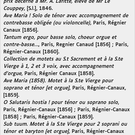
prix décerné à Mr. A. Lafitte, élève de Mr Le
Couppey
, [S.l.], 1846.
Ave Maria ! Solo de ténor avec accompagnement de
contrebasse obligée (ou violoncelle)
, Paris, Régnier
Canaux [1856].
Tantum ergo, pour basse solo, choeur orgue et
contre-basse…
, Paris, Regnier Canaud [1856] ; Paris,
Régnier-Canaux [1860].
Collection de motets au S.t Sacrement et à la S.te
Vierge à 1, 2 et 3 voix, avec accompagnement
d’orgue
, Paris, Régnier Canaux [1858].
Ave Maria (1858). Motet à la S.te Vierge pour
soprano et ténor [et orgue]
, Paris, Régnier-Canaux,
[1859].
O Salutaris hostia ! pour ténor ou soprano solo
,
Paris, Régnier-Canaux [1856] ; Paris, Régnier-Canaux
[1858] ; Paris, Régnier-Canaux [1859].
Sub tuum. Motet à la S.te Vierge pour 2 soprani ou
ténor et baryton [et orgue]
, Paris, Régnier-Canaux