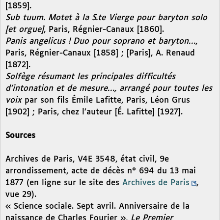
[1859].
Sub tuum. Motet à la S.te Vierge pour baryton solo
[et orgue]
, Paris, Régnier-Canaux [1860].
Panis angelicus ! Duo pour soprano et baryton…
,
Paris, Régnier-Canaux [1858] ; [Paris], A. Renaud
[1872].
Solfège résumant les principales difficultés
d’intonation et de mesure…, arrangé pour toutes les
voix
par son fils Émile Lafitte, Paris, Léon Grus
[1902] ; Paris, chez l’auteur [É. Lafitte] [1927].
Sources
Archives de Paris, V4E 3548, état civil, 9e
arrondissement, acte de décès n° 694 du 13 mai
1877 (en ligne sur le site des
Archives de Paris
,
vue 29).
« Science sociale. Sept avril. Anniversaire de la
naissance de Charles Fourier »,
Le Premier