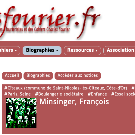
ahiers
Biographies
Ressources
Associatio
▼
▼
▼
Accueil
Biographies
Accéder aux notices
#Cîteaux (commune de Saint-Nicolas-lès-Cîteaux, Côte-d’Or)
#
#Paris, Seine
#Boulangerie sociétaire
#Enfance
#Essai soci
Minsinger, François