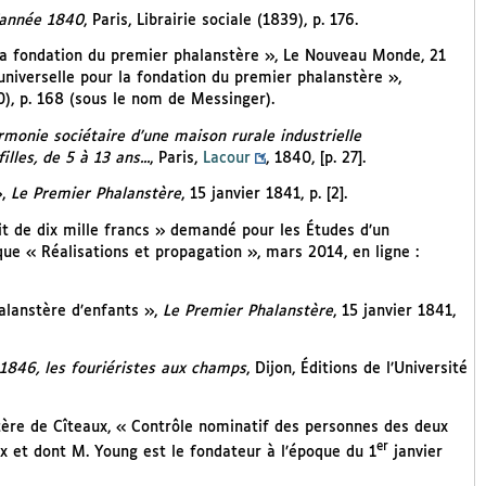
’année 1840
, Paris, Librairie sociale (1839), p. 176.
la fondation du premier phalanstère », Le Nouveau Monde, 21
universelle pour la fondation du premier phalanstère »,
40), p. 168 (sous le nom de Messinger).
onie sociétaire d’une maison rurale industrielle
les, de 5 à 13 ans...
, Paris,
Lacour
, 1840, [p. 27].
»,
Le Premier Phalanstère
, 15 janvier 1841, p. [2].
it de dix mille francs » demandé pour les Études d’un
ique « Réalisations et propagation », mars 2014, en ligne :
halanstère d’enfants »,
Le Premier Phalanstère
, 15 janvier 1841,
1846, les fouriéristes aux champs
, Dijon, Éditions de l’Université
ère de Cîteaux, « Contrôle nominatif des personnes des deux
er
x et dont M. Young est le fondateur à l’époque du 1
janvier