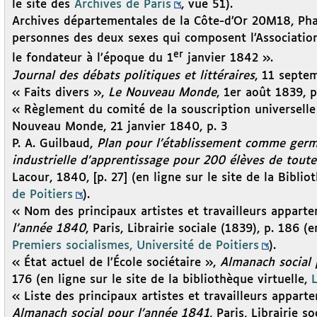
le site des
Archives de Paris
, vue 51).
Archives départementales de la Côte-d’Or 20M18, Pha
personnes des deux sexes qui composent l’Associatio
er
le fondateur à l’époque du 1
janvier 1842 ».
Journal des débats politiques et littéraires
, 11 septe
« Faits divers »,
Le Nouveau Monde
, 1er août 1839, p
« Règlement du comité de la souscription universelle
Nouveau Monde, 21 janvier 1840, p. 3
P. A. Guilbaud,
Plan pour l’établissement comme germe
industrielle d’apprentissage pour 200 élèves de toutes 
Lacour, 1840, [p. 27] (en ligne sur le site de la Biblio
de Poitiers
).
« Nom des principaux artistes et travailleurs apparten
l’année 1840
, Paris, Librairie sociale (1839), p. 186 (
Premiers socialismes, Université de Poitiers
).
« État actuel de l’École sociétaire »,
Almanach social 
176 (en ligne sur le site de la bibliothèque virtuelle,
L
« Liste des principaux artistes et travailleurs apparten
Almanach social pour l’année 1841
, Paris, Librairie s