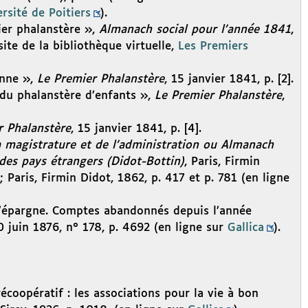
rsité de Poitiers
).
ier phalanstère »,
Almanach social pour l’année 1841
,
 site de la bibliothèque virtuelle,
Les Premiers
enne »,
Le Premier Phalanstère
, 15 janvier 1841, p. [2].
 du phalanstère d’enfants »,
Le Premier Phalanstère
,
r Phalanstère
, 15 janvier 1841, p. [4].
 magistrature et de l’administration ou Almanach
des pays étrangers (Didot-Bottin)
, Paris, Firmin
 ; Paris, Firmin Didot, 1862, p. 417 et p. 781 (en ligne
 d’épargne. Comptes abandonnés depuis l’année
0 juin 1876, n° 178, p. 4692 (en ligne sur
Gallica
).
coopératif : les associations pour la vie à bon