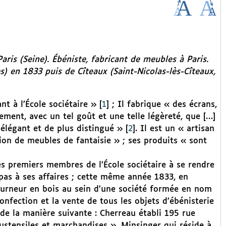
ris (Seine). Ébéniste, fabricant de meubles à Paris.
s) en 1833 puis de Cîteaux (Saint-Nicolas-lès-Cîteaux,
nt à l’École sociétaire »
[
1
]
; Il fabrique « des écrans,
ement, avec un tel goût et une telle légèreté, que […]
 élégant et de plus distingué »
[
2
]
. Il est un « artisan
tion de meubles de fantaisie » ; ses produits « sont
s premiers membres de l’École sociétaire à se rendre
as à ses affaires ; cette même année 1833, en
ourneur en bois au sein d’une société formée en nom
confection et la vente de tous les objets d’ébénisterie
e de la manière suivante : Cherreau établi 195 rue
ustensiles et marchandises ». Minsinger qui réside à