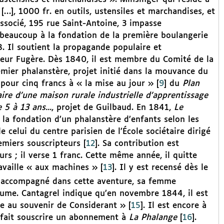
[…], 1000 fr. en outils, ustensiles et marchandises, et
 associé, 195 rue Saint-Antoine, 3 impasse
beaucoup à la fondation de la première boulangerie
 Il soutient la propagande populaire et
eur Fugère. Dès 1840, il est membre du Comité de la
mier phalanstère, projet initié dans la mouvance du
e pour cinq francs à « la mise au jour »
[
9
]
du
Plan
re d’une maison rurale industrielle d’apprentissage
 5 à 13 ans...
, projet de Guilbaud. En 1841,
Le
 la fondation d’un phalanstère d’enfants selon les
e celui du centre parisien de l’École sociétaire dirigé
emiers souscripteurs
[
12
]
. Sa contribution est
s ; il verse 1 franc. Cette même année, il quitte
ravaille « aux machines »
[
13
]
. Il y est recensé dès le
nt accompagné dans cette aventure, sa femme
laume. Cantagrel indique qu’en novembre 1844, il est
elle au souvenir de Considerant »
[
15
]
. Il est encore à
a fait souscrire un abonnement à
La Phalange
[
16
]
.