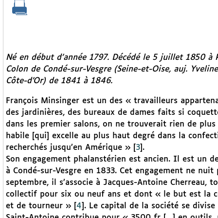
Né en début d’année 1797. Décédé le 5 juillet 1850 à Pa
Colon de Condé-sur-Vesgre (Seine-et-Oise, auj. Yveline
Côte-d’Or) de 1841 à 1846.
François Minsinger est un des « travailleurs appartena
des jardinières, des bureaux de dames faits si coquett
dans les premier salons, on ne trouverait rien de plus
habile [qui] excelle au plus haut degré dans la confec
recherchés jusqu’en Amérique »
[
3
]
.
Son engagement phalanstérien est ancien. Il est un de
à Condé-sur-Vesgre en 1833. Cet engagement ne nuit p
septembre, il s’associe à Jacques-Antoine Cherreau, t
collectif pour six ou neuf ans et dont « le but est la 
et de tourneur »
[
4
]
. Le capital de la société se divis
Saint-Antoine contribue pour « 3500 fr […] en outils, 