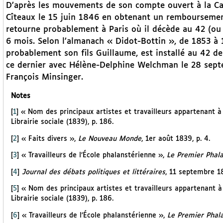
D’après les mouvements de son compte ouvert à la Cais
Cîteaux le 15 juin 1846 en obtenant un remboursemen
retourne probablement à Paris où il décède au 42 (ou 
6 mois. Selon l’almanach « Didot-Bottin », de 1853 à
probablement son fils Guillaume, est installé au 42 de
ce dernier avec Hélène-Delphine Welchman le 28 sept
François Minsinger.
Notes
[
1
]
« Nom des principaux artistes et travailleurs appartenant à 
Librairie sociale (1839), p. 186.
[
2
]
« Faits divers »,
Le Nouveau Monde
, 1er août 1839, p. 4.
[
3
]
« Travailleurs de l’École phalanstérienne »,
Le Premier Phal
[
4
]
Journal des débats politiques et littéraires
, 11 septembre 18
[
5
]
« Nom des principaux artistes et travailleurs appartenant à 
Librairie sociale (1839), p. 186.
[
6
]
« Travailleurs de l’École phalanstérienne »,
Le Premier Phal