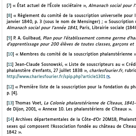
[
7
]
« État actuel de l’École sociétaire »,
Almanach social pour l
[
8
]
« Règlement du comité de la souscription universelle pour 
janvier 1840, p. 3 (sous le nom de Mensinger) ; « Souscription 
Almanach social pour l’année 1841
, Paris, Librairie sociale (18
[
9
]
P. A. Guilbaud,
Plan pour l’établissement comme germe d’harm
d’apprentissage pour 200 élèves de toutes classes, garçons et fil
[
10
]
« Membres du comité de la souscription phalanstérienne 
[
11
]
Jean-Claude Sosnowski, « Liste de souscripteurs au « Créd
phalanstère d’enfants, 27 juillet 1838 »,
charlesfourier.fr
, rubr
http://www.charlesfourier.fr/spip.php?article1301
.
[
12
]
« Première liste de la souscription pour la fondation du p
p. [4].
[
13
]
Thomas Voet,
La Colonie phalanstérienne de Cîteaux, 1841-
de Dijon, 2001, « Annexe 10. Les phalanstériens de Cîteaux ».
[
14
]
Archives départementales de la Côte-d’Or 20M18, Phalanst
sexes qui composent l’Association fondée au château de Cîteau
1842 ».