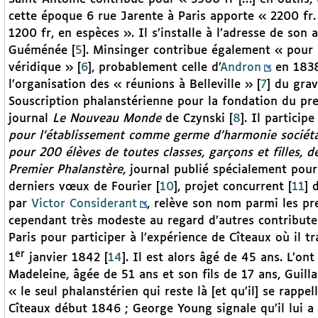
cette époque 6 rue Jarente à Paris apporte « 2200 fr. 
1200 fr, en espèces ». Il s’installe à l’adresse de son
Guéménée
[
5
]
. Minsinger contribue également « pour 
véridique »
[
6
]
, probablement celle d’
Andron
en 1838.
l’organisation des « réunions à Belleville »
[
7
]
du grav
Souscription phalanstérienne pour la fondation du pre
journal
Le Nouveau Monde
de Czynski
[
8
]
. Il particip
pour l’établissement comme germe d’harmonie sociétai
pour 200 élèves de toutes classes, garçons et filles, de
Premier Phalanstère
, journal publié spécialement pour
derniers vœux de Fourier
[
10
]
, projet concurrent
[
11
]
d
par
Victor Considerant
, relève son nom parmi les pr
cependant très modeste au regard d’autres contributeur
Paris pour participer à l’expérience de Cîteaux où il t
er
1
janvier 1842
[
14
]
. Il est alors âgé de 45 ans. L’o
Madeleine, âgée de 51 ans et son fils de 17 ans, Guil
« le seul phalanstérien qui reste là [et qu’il] se rapp
Cîteaux début 1846 ; George Young signale qu’il lui 