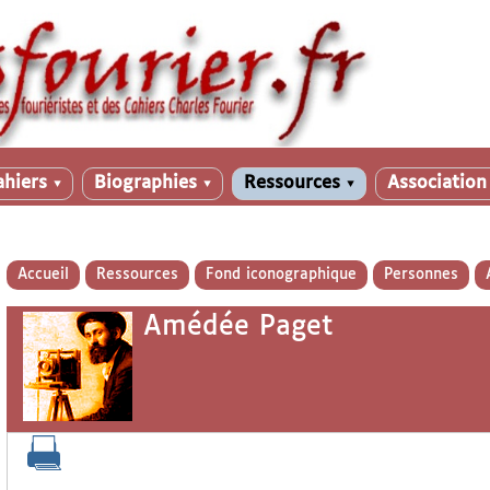
ahiers
Biographies
Ressources
Associatio
▼
▼
▼
Accueil
Ressources
Fond iconographique
Personnes
Amédée Paget