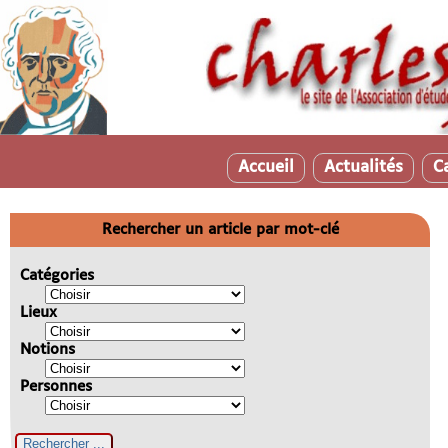
Accueil
Actualités
C
Rechercher un article par mot-clé
Catégories
Lieux
Notions
Personnes