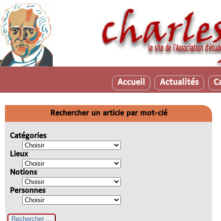
Accueil
Actualités
C
Rechercher un article par mot-clé
Catégories
Lieux
Notions
Personnes