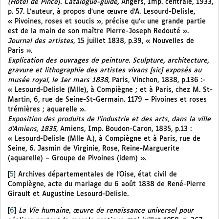
(Hôtel de Pincé). Catalogue-guide,
Angers, Imp. centrale, 1933,
p. 57. L’auteur, à propos d’une œuvre d’A. Lesourd-Delisle,
« Pivoines, roses et soucis », précise qu’« une grande partie
est de la main de son maître Pierre-Joseph Redouté ».
Journal des artistes
, 15 juillet 1838, p.39, « Nouvelles de
Paris ».
Explication des ouvrages de peinture. Sculpture, architecture,
gravure et lithographie des artistes vivans [sic] exposés au
musée royal, le 1er mars 1838
, Paris, Vinchon, 1838
,
p.136 :-
« Lesourd-Delisle (Mlle), à Compiègne ; et à Paris, chez M. St-
Martin, 6, rue de Seine-St-Germain. 1179 – Pivoines et roses
trémières ; aquarelle ».
Exposition des produits de l’industrie et des arts, dans la ville
d’Amiens, 1835
, Amiens, Imp. Boudon-Caron, 1835, p.13 :
« Lesourd-Delisle (Mlle A.), à Compiègne et à Paris, rue de
Seine, 6. Jasmin de Virginie, Rose, Reine-Marguerite
(aquarelle) – Groupe de Pivoines (idem) ».
[
5
]
Archives départementales de l’Oise, état civil de
Compiègne, acte du mariage du 6 août 1838 de René-Pierre
Girault et Augustine Lesourd-Delisle.
[
6
]
La Vie humaine, œuvre de renaissance universel pour