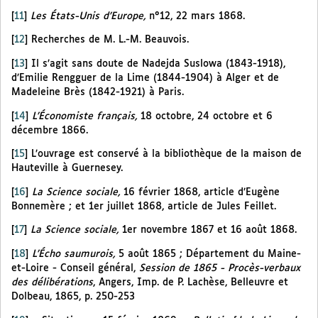
[
11
]
Les États-Unis d’Europe,
n°12, 22 mars 1868.
[
12
]
Recherches de M. L.-M. Beauvois.
[
13
]
Il s’agit sans doute de Nadejda Suslowa (1843-1918),
d’Emilie Rengguer de la Lime (1844-1904) à Alger et de
Madeleine Brès (1842-1921) à Paris.
[
14
]
L’Économiste français,
18 octobre, 24 octobre et 6
décembre 1866.
[
15
]
L’ouvrage est conservé à la bibliothèque de la maison de
Hauteville à Guernesey.
[
16
]
La Science sociale,
16 février 1868, article d’Eugène
Bonnemère ; et 1er juillet 1868, article de Jules Feillet.
[
17
]
La Science sociale,
1er novembre 1867 et 16 août 1868.
[
18
]
L’Écho saumurois,
5 août 1865 ; Département du Maine-
et-Loire - Conseil général,
Session de 1865 - Procès-verbaux
des délibérations
, Angers, Imp. de P. Lachèse, Belleuvre et
Dolbeau, 1865, p. 250-253