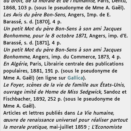
du droit, de la morale et de l’humanité,
Paris, Dentu,
1868, 103 p. (sous le pseudonyme de Mme A. Gaël).
Les Avis du père Bon-Sens
, Angers, Imp. de E.
Barassé, s. d. [1870], 4 p.
Un petit Mot du père Bon-Sens à son ami Jacques
Bonhomme, pour le 8 octobre 1871
, Angers, imp. d’E.
Barassé, s. d. [1871], 4 p.
Un petit Mot du père Bon-Sens à son ami Jacques
Bonhomme
, Angers, imp. du Commerce, 1873, 4 p.
En Algérie
, Paris, Librairie centrale des publications
populaires, 1881, 191 p. (sous le pseudonyme de
Mme A. Gaël) (en ligne sur
Gallica
).
Le Foyer, scènes de la vie de famille aux États-Unis
,
ouvrage imité de Home de Miss Sedgwick,
Sandoz et
Fischbacher, 1892, 252 p. (sous le pseudonyme de
Mme A. Gaël).
Articles et lettres publiés dans
La Vie humaine,
œuvre de renaissance universel pour réaliser partout
la morale pratique,
mai-juillet 1859 ;
L’Economiste