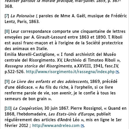
réaliser partout la morale pratique,
mai-juillet 1859, p. 367-
368.
[
7
]
La Polonaise !
, paroles de Mme A. Gaël, musique de Frédéric
Lentz, Paris, 1863.
[
8
]
Leur correspondance comporte une cinquantaine de lettres
envoyées par A. Girault-Lesourd entre 1863 et 1890. T. Riboli
est aussi franc-maçon et à l’origine de la Société protectrice
des animaux en Italie.
Emilia Morelli-Castiglione, « I fondi archivistit del Muséo
centrale del Risorgimento. XV, L’Archivio di Timoteo Riboli »,
Rassegna storica del Risorgimento
, a.XXVIII, 1941, fasc.IV,
p.522-526.
http://www.risorgimento.it/rassegna/index.php
.
[
9
]
Le Livre des enfants et des adolescents
, 1869, précédé
d’une dédicace. « Au fils du riche, à l’orphelin, si ce livre
renferme parole de vie, son avenir, je le confie à tous les
semeurs de bon grain ».
[
10
]
La Coopération,
30 juin 1867. Pierre Rossignol, « Quand en
1868, l’hebdomadaire,
Les Etats-Unis d’Europe
, publiait
régulièrement des articles d’André Léo », mis en ligne le 1er
février 2012 ;
http://www.andreleo.com
.