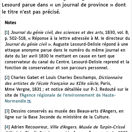
Lesourd parue dans « un journal de province » dont
le titre n’est pas précisé.
Notes
[
1
]
Journal du génie civil, des sciences et des arts
, 1830, vol. 8,
p. 502-518, « Réponse à la lettre adressée à M. le directeur du
Journal du génie civil
». Auguste Lesourd-Delisle répond à une
attaque anonyme parue dans le numéro du même journal en
date du 1er avril 1830 le mettant en cause en tant que
conservateur du canal du Centre. Lesourd-Delisle reprend et la
fonction de conservateur et son parcours personnel.
[
2
]
Charles Gabet et Louis Charles Deschamps,
Dictionnaire
des artistes de l’école française au XIXe siècle
, Paris,
Mme Vergne, 1831 ; et notice détaillée sur P.-J. Redouté sur le
site de l’
Agence régionale de l’environnement de Haute-
Normandie
.
[
3
]
Dessins conservés au musée des Beaux-arts d’Angers, en
ligne sur la Base Joconde du ministère de la Culture.
[
4
]
Adrien Recouvreur,
Ville d’Angers. Musée de Turpin-Crissé