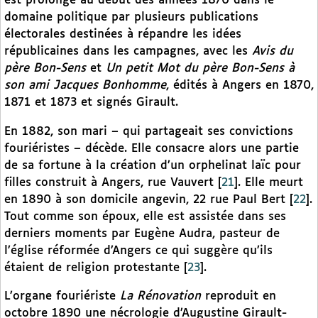
est prolongé au début des années 1870 dans le
domaine politique par plusieurs publications
électorales destinées à répandre les idées
républicaines dans les campagnes, avec les
Avis du
père Bon-Sens
et
Un petit Mot du père Bon-Sens à
son ami Jacques Bonhomme
, édités à Angers en 1870,
1871 et 1873 et signés Girault.
En 1882, son mari – qui partageait ses convictions
fouriéristes – décède. Elle consacre alors une partie
de sa fortune à la création d’un orphelinat laïc pour
filles construit à Angers, rue Vauvert
[
21
]
. Elle meurt
en 1890 à son domicile angevin, 22 rue Paul Bert
[
22
]
.
Tout comme son époux, elle est assistée dans ses
derniers moments par Eugène Audra, pasteur de
l’église réformée d’Angers ce qui suggère qu’ils
étaient de religion protestante
[
23
]
.
L’organe fouriériste
La Rénovation
reproduit en
octobre 1890 une nécrologie d’Augustine Girault-