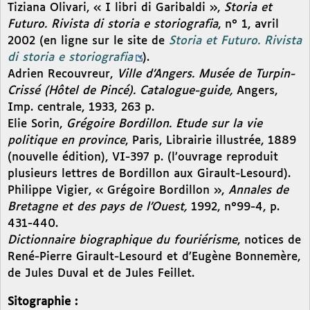
Tiziana Olivari, « I libri di Garibaldi »,
Storia et
Futuro. Rivista di storia e storiografia
, n° 1, avril
2002 (en ligne sur le site de
Storia et Futuro. Rivista
di storia e storiografia
).
Adrien Recouvreur,
Ville d’Angers. Musée de Turpin-
Crissé (Hôtel de Pincé). Catalogue-guide,
Angers,
Imp. centrale, 1933, 263 p.
Elie Sorin,
Grégoire Bordillon. Etude sur la vie
politique en province
, Paris, Librairie illustrée, 1889
(nouvelle édition), VI-397 p. (l’ouvrage reproduit
plusieurs lettres de Bordillon aux Girault-Lesourd).
Philippe Vigier, « Grégoire Bordillon »,
Annales de
Bretagne et des pays de l’Ouest,
1992, n°99-4, p.
431-440.
Dictionnaire biographique du fouriérisme
, notices de
René-Pierre Girault-Lesourd et d’Eugène Bonnemère,
de Jules Duval et de Jules Feillet.
Sitographie :