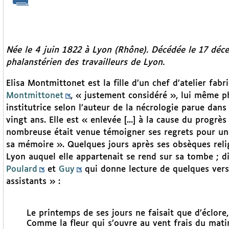
Née le 4 juin 1822 à Lyon (Rhône). Décédée le 17 dé
phalanstérien des travailleurs de Lyon.
Elisa Montmittonet est la fille d’un chef d’atelier fabr
Montmittonet
, « justement considéré », lui même ph
institutrice selon l’auteur de la nécrologie parue dan
vingt ans. Elle est « enlevée [...] à la cause du progrès 
nombreuse était venue témoigner ses regrets pour une
sa mémoire ». Quelques jours après ses obsèques relig
Lyon auquel elle appartenait se rend sur sa tombe ; 
Poulard
et
Guy
qui donne lecture de quelques vers
assistants » :
Le printemps de ses jours ne faisait que d’éclore,
Comme la fleur qui s’ouvre au vent frais du mati