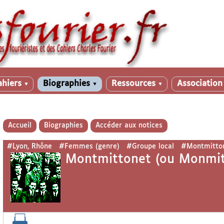
ahiers
Biographies
Ressources
Associatio
▼
▼
▼
Accueil
Biographies
Accéder aux notices
#Lyon, Rhône
#Femmes (genre)
#Groupe local
#Montmittone
Montmittonet (ou Monmiton