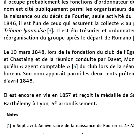
il occupe probablement les fonctions d’ordonnateur 
nom est cité publiquement parmi les organisateurs des
la naissance ou du décès de Fourier, seule activité d
1846, il est l’un de ceux qui assurent la collecte « au
Tribune lyonnaise
[
3
]
. Il est élu trésorier et ordonna
réorganisation du groupe après le départ de Romano
Le 10 mars 1848, lors de la fondation du club de l’Ega
et Chastaing et de la réunion conduite par Davet, Mo
qu’élu « agent comptable »
[
5
]
du club lors de la séa
bureau. Son nom apparaît parmi les deux cents prétend
d’avril 1848.
Il est encore en vie en 1857 et reçoit la médaille de S
e
Barthélemy à Lyon, 5
arrondissement.
Notes
[
1
]
« Sept avril. Anniversaire de la naissance de Fourier »,
Le N