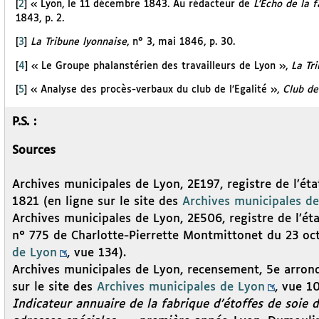
[
2
]
« Lyon, le 11 décembre 1843. Au rédacteur de
L’Echo de la 
1843, p. 2.
[
3
]
La Tribune lyonnaise
, n° 3, mai 1846, p. 30.
[
4
]
« Le Groupe phalanstérien des travailleurs de Lyon »,
La Tr
[
5
]
« Analyse des procès-verbaux du club de l’Egalité »,
Club de 
P.S. :
Sources
Archives municipales de Lyon, 2E197, registre de l’ét
1821 (en ligne sur le site des
Archives municipales d
Archives municipales de Lyon, 2E506, registre de l’éta
n° 775 de Charlotte-Pierrette Montmittonet du 23 oct
de Lyon
, vue 134).
Archives municipales de Lyon, recensement, 5e arrondi
sur le site des
Archives municipales de Lyon
, vue 10
Indicateur annuaire de la fabrique d’étoffes de soie