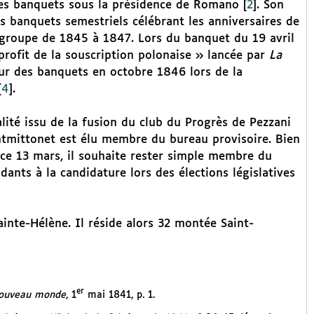
des banquets sous la présidence de Romano
[
2
]
. Son
 banquets semestriels célébrant les anniversaires de
u groupe de 1845 à 1847. Lors du banquet du 19 avril
 profit de la souscription polonaise » lancée par
La
teur des banquets en octobre 1846 lors de la
[
4
]
.
lité issu de la fusion du club du Progrès de Pezzani
ntmittonet est élu membre du bureau provisoire. Bien
nce 13 mars, il souhaite rester simple membre du
ants à la candidature lors des élections législatives
ainte-Hélène. Il réside alors 32 montée Saint-
er
ouveau monde
, 1
mai 1841, p. 1.