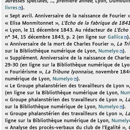
adresses spéciales, ..., première année
, Lyon, Dumoulin
livres
).
« Sept avril. Anniversaire de la naissance de Fourier 
« Elisa Monmitonnet »,
L’Echo de la fabrique de 184
« Lyon, le 11 décembre 1843. Au rédacteur de
L’Echo
n° 34, 15 décembre 1843, p. 2 (en ligne sur
Gallica
).
« Anniversaire de la mort de Charles Fourier »,
La Tr
sur la Bibliothèque numérique de Lyon,
Numelyo
).
« Supplément. Anniversaire de la naissance de Charle
29-30 (en ligne sur la Bibliothèque numérique de Ly
« Fouriérisme »,
La Tribune lyonnaise
, novembre 1846
numérique de Lyon,
Numelyo
).
« Le Groupe phalanstérien des travailleurs de Lyon »
(en ligne sur la Bibliothèque numérique de Lyon,
Num
« Groupe phalanstérien des travailleurs de Lyon »,
La
sur la Bibliothèque numérique de Lyon,
Numelyo
).
« Groupe phalanstérien des travailleurs de Lyon »,
La
ligne sur la Bibliothèque numérique de Lyon,
Numely
« Analyse des procès-verbaux du club de l’Egalité »,