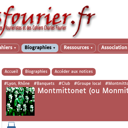
ahiers
Biographies
Ressources
Associatio
▼
▼
▼
Accueil
Biographies
Accéder aux notices
#Lyon, Rhône
#Banquets
#Club
#Groupe local
#Montmitton
Montmittonet (ou Monmito