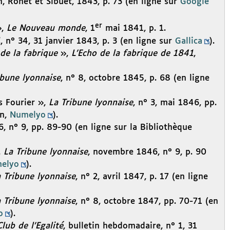
, Ronet et Sibuet, 1843, p. 73 (en ligne sur
Google
er
»,
Le Nouveau monde
, 1
mai 1841, p. 1.
1
, n° 34, 31 janvier 1843, p. 3 (en ligne sur
Gallica
).
 de la fabrique
»,
L’Echo de la fabrique de 1841
,
ibune lyonnaise
, n° 8, octobre 1845, p. 68 (en ligne
s Fourier »,
La Tribune lyonnaise
, n° 3, mai 1846, pp.
on,
Numelyo
).
, n° 9, pp. 89-90 (en ligne sur la Bibliothèque
,
La Tribune lyonnaise
, novembre 1846, n° 9, p. 90
elyo
).
 Tribune lyonnaise
, n° 2, avril 1847, p. 17 (en ligne
 Tribune lyonnaise
, n° 8, octobre 1847, pp. 70-71 (en
o
).
Club de l’Egalité
, bulletin hebdomadaire, n° 1, 31