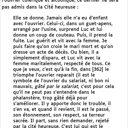
l’ouvrier colérique et alcoolique, ce dernier ne sera
pas admis dans la Cité heureuse :
Elle se donne. Jamais elle n’a eu d’enfant
avec l’ouvrier. Celui-ci, dans un guet-apens,
arrangé par l’usine, surprend Luc et lui
donne un coup de couteau. Puis, il prend la
fuite. Luc guérit et vit avec la femme. Je
puis faire qu’on croie le mari mort et qu’on
dresse un acte de décès. Ou bien, il a
simplement disparu, et Luc vit avec la
femme maritalement, respecté de tous. Ce
que je veux, c’est qu’à la fin, dans [362] le
triomphe l’ouvrier reparait (il est le
symbole de l’ouvrier du salariat, ni bon ni
mauvais,
gâté par le salariat
, c’est pour cela
qu’il ne peut pas s’entendre dans le
phalanstère, trop gâté déjà pour
s’améliorer. Il y apporte donc le trouble, il
s’en va, et quand il revient, il est le passé,
son étonnement, son respect, sa terreur
sacrée. Il part, sans rien demander, rejeté
par la cité heureuse. C’est lui qui est le