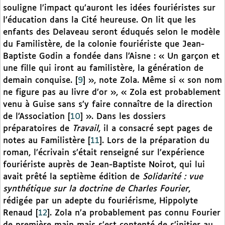
souligne l’impact qu’auront les idées fouriéristes sur
l’éducation dans la Cité heureuse. On lit que les
enfants des Delaveau seront éduqués selon le modèle
du Familistère, de la colonie fouriériste que Jean-
Baptiste Godin a fondée dans l’Aisne : « Un garçon et
une fille qui iront au familistère, la génération de
demain conquise.
[
9
]
», note Zola. Même si « son nom
ne figure pas au livre d’or », « Zola est probablement
venu à Guise sans s’y faire connaître de la direction
de l’Association
[
10
]
». Dans les dossiers
préparatoires de
Travail
, il a consacré sept pages de
notes au Familistère
[
11
]
. Lors de la préparation du
roman, l’écrivain s’était renseigné sur l’expérience
fouriériste auprès de Jean-Baptiste Noirot, qui lui
avait prêté la septième édition de
Solidarité : vue
synthétique sur la doctrine de Charles Fourier
,
rédigée par un adepte du fouriérisme, Hippolyte
Renaud
[
12
]
. Zola n’a probablement pas connu Fourier