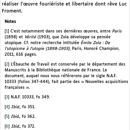
réaliser l’œuvre fouriériste et libertaire dont rêve Luc
Froment.
Notes
[
1
]
C’est notamment dans ses dernières œuvres, entre
Paris
(1898) et
Vérité
(1903), que Zola développe sa pensée
utopique. Cf. notre recherche intitulée
Émile Zola : De
l’utopisme à l’utopie (1898-1903)
, Paris, Honoré Champion,
2011, 616 pages.
[
2
]
L’Ébauche de Travail est conservée par le département des
Manuscrits à la Bibliothèque nationale de France. Le
document, auquel nous nous référerons par le sigle N.A.F.
10333 (folios 347-444), fait partie des « Nouvelles acquisitions
françaises ».
[
3
]
N.A.F. 10333, fo 349.
[
4
]
Ibid
., fo 351.
[
5
]
Ibid
., fo 362.
[
6
]
Ibid
., fo 372.