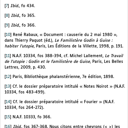
[
7
]
Ibid
., fo 434.
[
8
]
Ibid
., fo 365.
[
9
]
Ibid
., fo 366.
[
10
]
René Rabaux, « Document : causerie du 2 mai 1980 »,
dans Thierry Paquot (éd.),
Le Familistère Godin à Guise :
habiter l’utopie
, Paris, Les Éditions de la Villette, 1998, p. 191.
[
11
]
N.A.F. 10334, fos 388-394, cf. Michel Lallement,
Le Travail
de l’utopie : Godin et le familistère de Guise
, Paris, Les Belles
Lettres, 2009, p. 430.
[
12
]
Paris, Bibliothèque phalanstérienne, 7e édition, 1898.
[
13
]
Cf. le dossier préparatoire intitulé « Notes Noirot » (N.A.F.
10334, fos 483-499).
[
14
]
Cf. le dossier préparatoire intitulé « Fourier » (N.A.F.
10334, fos 264-272).
[
15
]
N.A.F. 10333, fo 366.
[
16
]
Ibid
., fos 367-368. Nous citons entre chevrons (< >) les