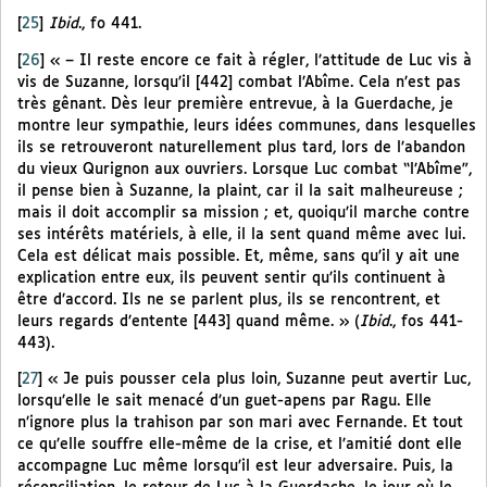
[
25
]
Ibid
., fo 441.
[
26
]
« – Il reste encore ce fait à régler, l’attitude de Luc vis à
vis de Suzanne, lorsqu’il [442] combat l’Abîme. Cela n’est pas
très gênant. Dès leur première entrevue, à la Guerdache, je
montre leur sympathie, leurs idées communes, dans lesquelles
ils se retrouveront naturellement plus tard, lors de l’abandon
du vieux Qurignon aux ouvriers. Lorsque Luc combat “l’Abîme”,
il pense bien à Suzanne, la plaint, car il la sait malheureuse ;
mais il doit accomplir sa mission ; et, quoiqu’il marche contre
ses intérêts matériels, à elle, il la sent quand même avec lui.
Cela est délicat mais possible. Et, même, sans qu’il y ait une
explication entre eux, ils peuvent sentir qu’ils continuent à
être d’accord. Ils ne se parlent plus, ils se rencontrent, et
leurs regards d’entente [443] quand même. » (
Ibid
., fos 441-
443).
[
27
]
« Je puis pousser cela plus loin, Suzanne peut avertir Luc,
lorsqu’elle le sait menacé d’un guet-apens par Ragu. Elle
n’ignore plus la trahison par son mari avec Fernande. Et tout
ce qu’elle souffre elle-même de la crise, et l’amitié dont elle
accompagne Luc même lorsqu’il est leur adversaire. Puis, la