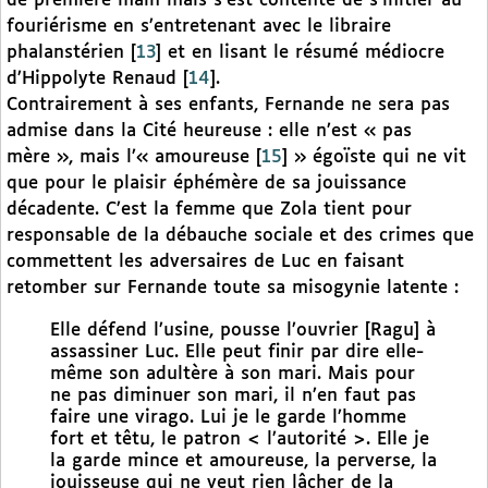
de première main mais s’est contenté de s’initier au
fouriérisme en s’entretenant avec le libraire
phalanstérien
[
13
]
et en lisant le résumé médiocre
d’Hippolyte Renaud
[
14
]
.
Contrairement à ses enfants, Fernande ne sera pas
admise dans la Cité heureuse : elle n’est « pas
mère », mais l’« amoureuse
[
15
]
» égoïste qui ne vit
que pour le plaisir éphémère de sa jouissance
décadente. C’est la femme que Zola tient pour
responsable de la débauche sociale et des crimes que
commettent les adversaires de Luc en faisant
retomber sur Fernande toute sa misogynie latente :
Elle défend l’usine, pousse l’ouvrier [Ragu] à
assassiner Luc. Elle peut finir par dire elle-
même son adultère à son mari. Mais pour
ne pas diminuer son mari, il n’en faut pas
faire une virago. Lui je le garde l’homme
fort et têtu, le patron < l’autorité >. Elle je
la garde mince et amoureuse, la perverse, la
jouisseuse qui ne veut rien lâcher de la