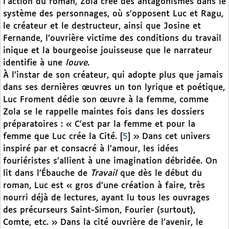
l’action du roman, Zola crée des antagonismes dans le
système des personnages, où s’opposent Luc et Ragu,
le créateur et le destructeur, ainsi que Josine et
Fernande, l’ouvrière victime des conditions du travail
inique et la bourgeoise jouisseuse que le narrateur
identifie à une
louve
.
À l’instar de son créateur, qui adopte plus que jamais
dans ses dernières œuvres un ton lyrique et poétique,
Luc Froment dédie son œuvre à la femme, comme
Zola se le rappelle maintes fois dans les dossiers
préparatoires : « C’est par la femme et pour la
femme que Luc crée la Cité.
[
5
]
» Dans cet univers
inspiré par et consacré à l’amour, les idées
fouriéristes s’allient à une imagination débridée. On
lit dans l’Ébauche de
Travail
que dès le début du
roman, Luc est « gros d’une création à faire, très
nourri déjà de lectures, ayant lu tous les ouvrages
des précurseurs Saint-Simon, Fourier (surtout),
Comte, etc. » Dans la cité ouvrière de l’avenir, le