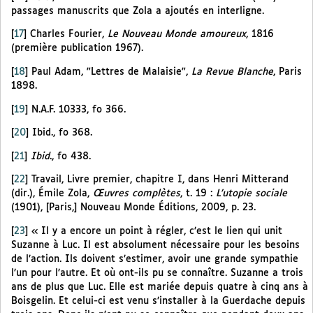
passages manuscrits que Zola a ajoutés en interligne.
[
17
]
Charles Fourier,
Le Nouveau Monde amoureux
, 1816
(première publication 1967).
[
18
]
Paul Adam, "Lettres de Malaisie",
La Revue Blanche
, Paris
1898.
[
19
]
N.A.F. 10333, fo 366.
[
20
]
Ibid., fo 368.
[
21
]
Ibid
., fo 438.
[
22
]
Travail, Livre premier, chapitre I, dans Henri Mitterand
(dir.), Émile Zola,
Œuvres complètes
, t. 19 :
L’utopie sociale
(1901), [Paris,] Nouveau Monde Éditions, 2009, p. 23.
[
23
]
« Il y a encore un point à régler, c’est le lien qui unit
Suzanne à Luc. Il est absolument nécessaire pour les besoins
de l’action. Ils doivent s’estimer, avoir une grande sympathie
l’un pour l’autre. Et où ont-ils pu se connaître. Suzanne a trois
ans de plus que Luc. Elle est mariée depuis quatre à cinq ans à
Boisgelin. Et celui-ci est venu s’installer à la Guerdache depuis