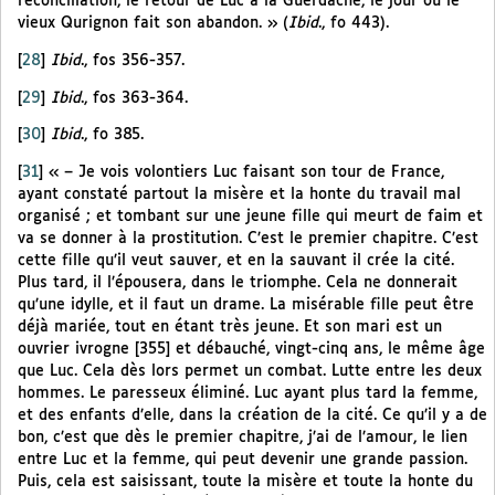
réconciliation, le retour de Luc à la Guerdache, le jour où le
vieux Qurignon fait son abandon. » (
Ibid
., fo 443).
[
28
]
Ibid
., fos 356-357.
[
29
]
Ibid
., fos 363-364.
[
30
]
Ibid
., fo 385.
[
31
]
« – Je vois volontiers Luc faisant son tour de France,
ayant constaté partout la misère et la honte du travail mal
organisé ; et tombant sur une jeune fille qui meurt de faim et
va se donner à la prostitution. C’est le premier chapitre. C’est
cette fille qu’il veut sauver, et en la sauvant il crée la cité.
Plus tard, il l’épousera, dans le triomphe. Cela ne donnerait
qu’une idylle, et il faut un drame. La misérable fille peut être
déjà mariée, tout en étant très jeune. Et son mari est un
ouvrier ivrogne [355] et débauché, vingt-cinq ans, le même âge
que Luc. Cela dès lors permet un combat. Lutte entre les deux
hommes. Le paresseux éliminé. Luc ayant plus tard la femme,
et des enfants d’elle, dans la création de la cité. Ce qu’il y a de
bon, c’est que dès le premier chapitre, j’ai de l’amour, le lien
entre Luc et la femme, qui peut devenir une grande passion.
Puis, cela est saisissant, toute la misère et toute la honte du