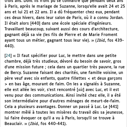
trois ans. Donc ils n’ont pu se connaître que pendant deux ans
à Paris, après le mariage de Suzanne, lorsqu’elle avait 24 et 25
ans et lui 21 et 22 ans. Il a dû fréquenter chez eux, pendant
ces deux hivers, dans leur salon de Paris, où il a connu Jordan.
Il était alors [440] dans une école spéciale d’ingénieurs.
Travaillant beaucoup, suivant aussi des cours d’architecture,
gagnant déjà sa vie (les fils de Pierre et de Marie Froment
ayant tous un métier, gagnant tous leur vie). » (
Ibid
., fos 439-
440).
[
24
]
« Il faut spécifier pour Luc, le mettre dans une petite
chambre, déjà très studieux, dévoré du besoin de savoir, gros
d’une mission future ; cela dans un quartier très pauvre, la rue
de Bercy. Suzanne faisant des charités, une famille voisine, un
père veuf avec six enfants, quatre fillettes < et deux garçons
> en bas âge, mourant de faim. On les a signalés à Suzanne,
elle est allée les voir, s’est rencontré [
sic
] avec Luc, et il est
venu pour des communications. Ainsi invité chez elle, il a été
son intermédiaire pour d’autres ménages de meurt-de-faim.
Cela a plusieurs avantages. Donner un passé à Luc. Le [441]
montrer mêlé à toutes les misères du travail dès sa jeunesse,
lui faire évoquer ce qu’il a vu à Paris, lorsqu’il se trouve à
Beauclair. » (
Ibid
., fos 440-441).