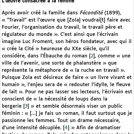
L’œuvre consacrée à la femme
Après avoir créé la famille dans
Fécondité
(1899),
« “Travail” est l’œuvre que [Zola] voudrai[t] faire avec
Fourier, l’organisation du travail, le travail père et
régulateur du monde ». C’est ainsi que l’écrivain
imagine Luc Froment, son héros fondateur, avec qui il
« crée la Cité » heureuse du XXe siècle, qu’il
considère, dans l’Ébauche du roman
[
2
]
, comme « une
ville de l’avenir, une sorte de phalanstère » que
représente la métaphore de « la ruche en travail ».
Puisque Zola est désireux de faire « un livre vivant et
humain », l’enjeu sera de « redouter l’idylle, le fleuve
de lait ». Pour ne pas lasser ses lecteurs, l’écrivain est
conscient de « la nécessité de loups dans la
bergerie
[
3
]
» et semble désormais viser un public
féminin : « […] je fais un roman, il faut surtout que je
passionne les femmes. Tout un drame nécessaire,
d’une intensité décuplée.
[
4
]
» Afin de dramatiser