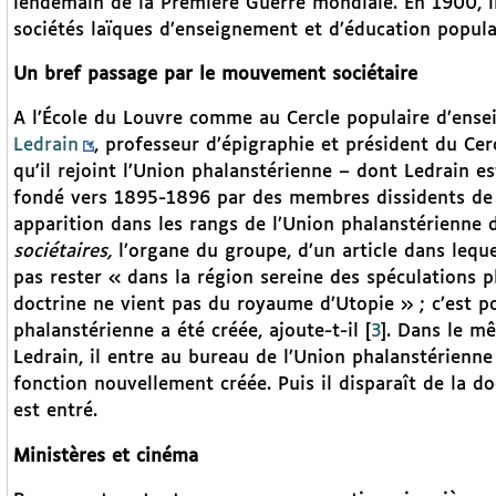
lendemain de la Première Guerre mondiale. En 1900, il
sociétés laïques d’enseignement et d’éducation popula
Un bref passage par le mouvement sociétaire
A l’École du Louvre comme au Cercle populaire d’ens
Ledrain
, professeur d’épigraphie et président du Cer
qu’il rejoint l’Union phalanstérienne – dont Ledrain e
fondé vers 1895-1896 par des membres dissidents de l’
apparition dans les rangs de l’Union phalanstérienne 
sociétaires,
l’organe du groupe, d’un article dans lequel
pas rester « dans la région sereine des spéculations 
doctrine ne vient pas du royaume d’Utopie » ; c’est po
phalanstérienne a été créée, ajoute-t-il
[
3
]
. Dans le m
Ledrain, il entre au bureau de l’Union phalanstérienne
fonction nouvellement créée. Puis il disparaît de la d
est entré.
Ministères et cinéma