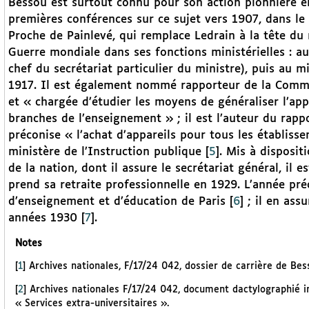
Bessou est surtout connu pour son action pionnière en f
premières conférences sur ce sujet vers 1907, dans le
Proche de Painlevé, qui remplace Ledrain à la tête du 
Guerre mondiale dans ses fonctions ministérielles : au
chef du secrétariat particulier du ministre), puis au m
1917. Il est également nommé rapporteur de la Commi
et « chargée d’étudier les moyens de généraliser l’ap
branches de l’enseignement » ; il est l’auteur du rapp
préconise « l’achat d’appareils pour tous les établiss
ministère de l’Instruction publique
[
5
]
. Mis à dispositi
de la nation, dont il assure le secrétariat général, il 
prend sa retraite professionnelle en 1929. L’année pré
d’enseignement et d’éducation de Paris
[
6
]
; il en assu
années 1930
[
7
]
.
Notes
[
1
]
Archives nationales, F/17/24 042, dossier de carrière de Bes
[
2
]
Archives nationales F/17/24 042, document dactylographié ind
« Services extra-universitaires ».