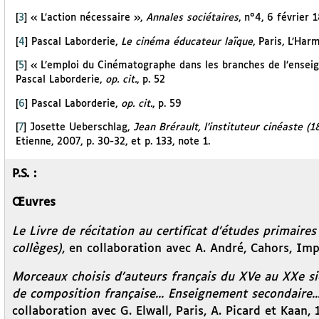
[
3
]
« L’action nécessaire »,
Annales sociétaires
, n°4, 6 février 
[
4
]
Pascal Laborderie,
Le cinéma éducateur laïque
, Paris, L’Har
[
5
]
« L’emploi du Cinématographe dans les branches de l’ense
Pascal Laborderie,
op. cit.
, p. 52
[
6
]
Pascal Laborderie,
op. cit.
, p. 59
[
7
]
Josette Ueberschlag,
Jean Brérault, l’instituteur cinéaste (
Etienne, 2007, p. 30-32, et p. 133, note 1.
P.S. :
Œuvres
Le Livre de récitation au certificat d’études primaires
collèges)
, en collaboration avec A. André, Cahors, Imp
Morceaux choisis d’auteurs français du XVe au XXe siè
de composition française... Enseignement secondaire..
collaboration avec G. Elwall, Paris, A. Picard et Kaan,