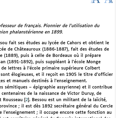
esseur de français. Pionnier de l’utilisation du
nion phalanstérienne en 1899.
ssou fait ses études au lycée de Cahors et obtient le
 lycée de Châteauroux (1886-1887), fait des études de
nce (1889), puis à celle de Bordeaux où il prépare
san (1891-1892), puis suppléant à l’école Monge
de lettres à l’école primaire supérieure Colbert
ont élogieuses, et il reçoit en 1905 le titre d’officier
ages et manuels destinés à l’enseignement.
s sémitiques – épigraphie assyrienne) et il contribue
s centenaires de la naissance de Victor Duruy, de
et Rousseau
[
2
]
. Bessou est un militant de la laïcité,
province ; il est dès 1892 secrétaire général du Cercle
e l’enseignement ; il occupe encore cette fonction au