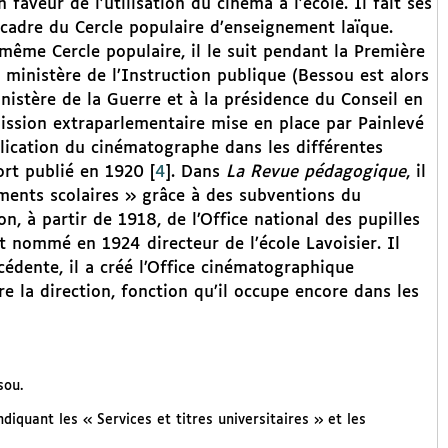
aveur de l’utilisation du cinéma à l’école. Il fait ses
 cadre du Cercle populaire d’enseignement laïque.
même Cercle populaire, il le suit pendant la Première
 ministère de l’Instruction publique (Bessou est alors
inistère de la Guerre et à la présidence du Conseil en
ssion extraparlementaire mise en place par Painlevé
plication du cinématographe dans les différentes
ort publié en 1920
[
4
]
. Dans
La Revue pédagogique
, il
ements scolaires » grâce à des subventions du
on, à partir de 1918, de l’Office national des pupilles
est nommé en 1924 directeur de l’école Lavoisier. Il
cédente, il a créé l’Office cinématographique
re la direction, fonction qu’il occupe encore dans les
sou.
iquant les « Services et titres universitaires » et les