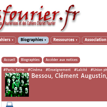
ahiers
Biographies
Ressources
Associatio
▼
▼
▼
Accueil
Biographies
Accéder aux notices
#Paris, Seine
#Cinéma
#Enseignement
#Laïcité
#Union ph
Bessou, Clément Augustin,