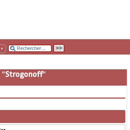
n
▼
 "
Strogonoff
"