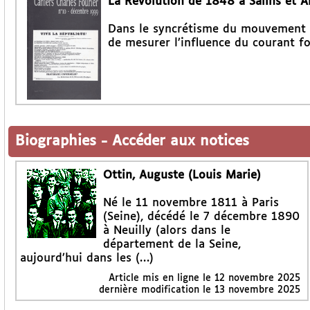
La Révolution de 1848 à Salins et A
Dans le syncrétisme du mouvement dé
de mesurer l’influence du courant fou
Biographies
-
Accéder aux notices
Ottin, Auguste (Louis Marie)
Né le 11 novembre 1811 à Paris
(Seine), décédé le 7 décembre 1890
à Neuilly (alors dans le
département de la Seine,
aujourd’hui dans les (…)
Article mis en ligne le
12 novembre 2025
dernière modification le 13 novembre 2025