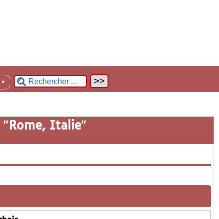
n
▼
 "
Rome, Italie
"