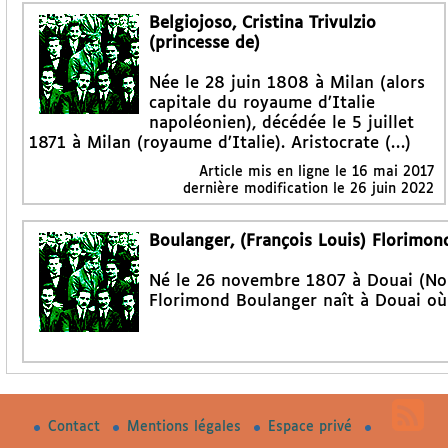
Belgiojoso, Cristina Trivulzio
(princesse de)
Née le 28 juin 1808 à Milan (alors
capitale du royaume d’Italie
napoléonien), décédée le 5 juillet
1871 à Milan (royaume d’Italie). Aristocrate (…)
Article mis en ligne le
16 mai 2017
dernière modification le 26 juin 2022
Boulanger, (François Louis) Florimon
Né le 26 novembre 1807 à Douai (Nord)
Florimond Boulanger naît à Douai où 
Contact
Mentions légales
Espace privé