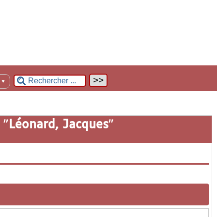
n
▼
 "
Léonard, Jacques
"