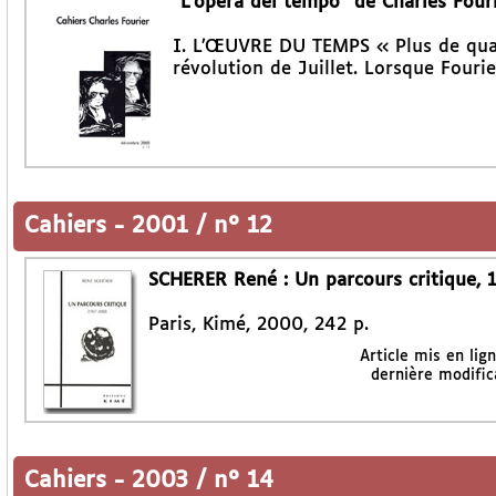
"L’opera del tempo" de Charles Four
I. L’ŒUVRE DU TEMPS « Plus de quatr
révolution de Juillet. Lorsque Fouri
Cahiers
-
2001 / n° 12
SCHERER René : Un parcours critique,
Paris, Kimé, 2000, 242 p.
Article mis en lig
dernière modific
Cahiers
-
2003 / n° 14