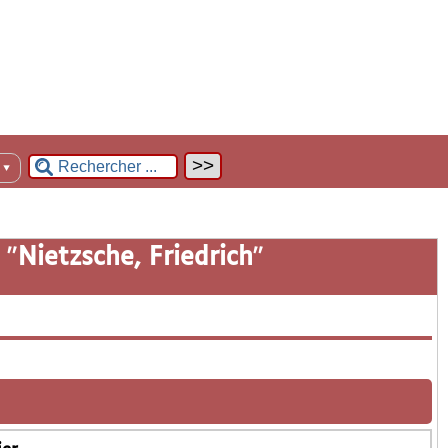
n
▼
 "
Nietzsche, Friedrich
"