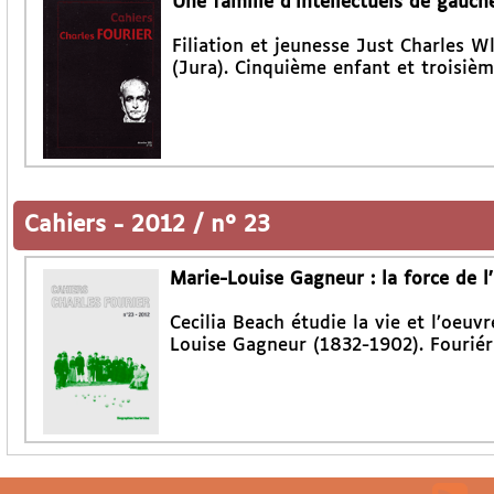
Une famille d’intellectuels de gauch
Filiation et jeunesse Just Charles W
(Jura). Cinquième enfant et troisièm
Cahiers
-
2012 / n° 23
Marie-Louise Gagneur : la force de l’
Cecilia Beach étudie la vie et l’oeuv
Louise Gagneur (1832-1902). Fouriéri