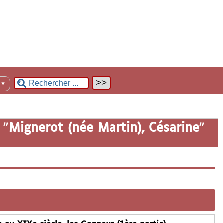
n
▼
 "
Mignerot (née Martin), Césarine
"