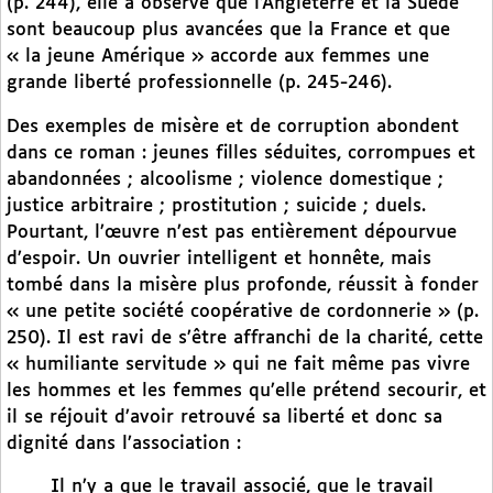
(p. 244), elle a observé que l’Angleterre et la Suède
sont beaucoup plus avancées que la France et que
« la jeune Amérique » accorde aux femmes une
grande liberté professionnelle (p. 245-246).
Des exemples de misère et de corruption abondent
dans ce roman : jeunes filles séduites, corrompues et
abandonnées ; alcoolisme ; violence domestique ;
justice arbitraire ; prostitution ; suicide ; duels.
Pourtant, l’œuvre n’est pas entièrement dépourvue
d’espoir. Un ouvrier intelligent et honnête, mais
tombé dans la misère plus profonde, réussit à fonder
« une petite société coopérative de cordonnerie » (p.
250). Il est ravi de s’être affranchi de la charité, cette
« humiliante servitude » qui ne fait même pas vivre
les hommes et les femmes qu’elle prétend secourir, et
il se réjouit d’avoir retrouvé sa liberté et donc sa
dignité dans l’association :
Il n’y a que le travail associé, que le travail