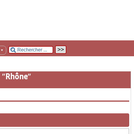
n
▼
 "
Rhône
"