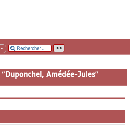
n
▼
 "
Duponchel, Amédée-Jules
"